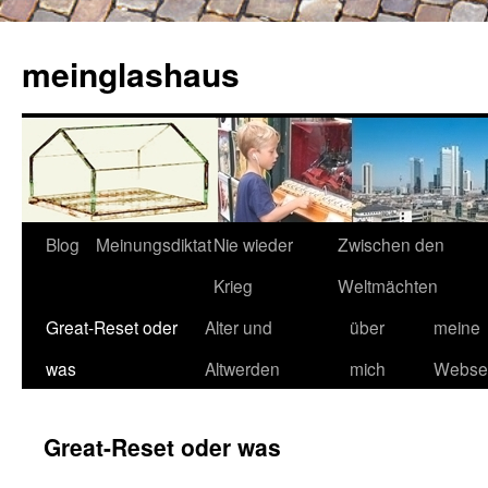
Zum
Inhalt
meinglashaus
springen
Blog
Meinungsdiktat
Nie wieder
Zwischen den
Krieg
Weltmächten
Great-Reset oder
Alter und
über
meine
was
Altwerden
mich
Websei
Great-Reset oder was