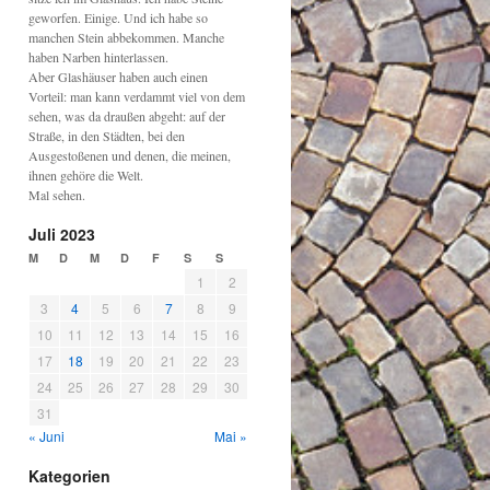
geworfen. Einige. Und ich habe so
manchen Stein abbekommen. Manche
haben Narben hinterlassen.
Aber Glashäuser haben auch einen
Vorteil: man kann verdammt viel von dem
sehen, was da draußen abgeht: auf der
Straße, in den Städten, bei den
Ausgestoßenen und denen, die meinen,
ihnen gehöre die Welt.
Mal sehen.
Juli 2023
M
D
M
D
F
S
S
1
2
3
4
5
6
7
8
9
10
11
12
13
14
15
16
17
18
19
20
21
22
23
24
25
26
27
28
29
30
31
« Juni
Mai »
Kategorien