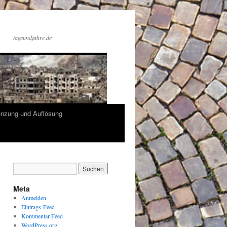
tageundjahre.de
enzung und Auflösung
Meta
Anmelden
Eintrags-Feed
Kommentar-Feed
WordPress.org