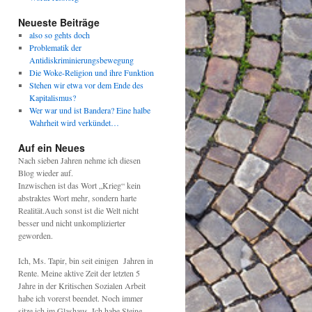
Neueste Beiträge
also so gehts doch
Problematik der
Antidiskriminierungsbewegung
Die Woke-Religion und ihre Funktion
Stehen wir etwa vor dem Ende des
Kapitalismus?
Wer war und ist Bandera? Eine halbe
Wahrheit wird verkündet…
Auf ein Neues
Nach sieben Jahren nehme ich diesen
Blog wieder auf.
Inzwischen ist das Wort „Krieg“ kein
abstraktes Wort mehr, sondern harte
Realität.Auch sonst ist die Welt nicht
besser und nicht unkomplizierter
geworden.
Ich, Ms. Tapir, bin seit einigen Jahren in
Rente. Meine aktive Zeit der letzten 5
Jahre in der Kritischen Sozialen Arbeit
habe ich vorerst beendet. Noch immer
sitze ich im Glashaus. Ich habe Steine