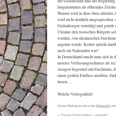
der Gesellschaft und der Regierun
hingenommen als rührendes Zeichen
Warum wird in dem oben zitierten A
wird nicht deutlich ausgesprochen,
Gedankengut verteidigt und geteilt 
Ukraine den russischen Bürgern sei
wurden ,von ukrainischen Faschiste
angetan wurde: Keiner spricht darüb
auch ein Nationalist war?
In Deutschland macht man sich in 
unseres Verfassungsschutzes als rec
zusagen begeistert mit Faschisten, 
einen großen Einfluss ausüben, finde
lassen, ..
Welche Verlogenheit!
Dieser Beitrag wurde unter
Allgemein
verö
←
Frauen-Emanzipation – erledigt?