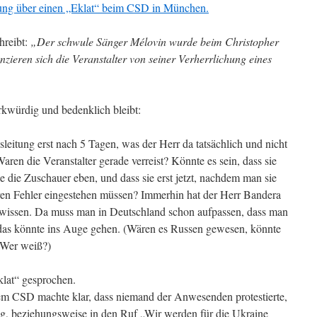
itung über einen „Eklat“ beim CSD in München.
hreibt:
„Der schwule Sänger Mélovin wurde beim Christopher
nzieren sich die Veranstalter von seiner Verherrlichung eines
kwürdig und bedenklich bleibt:
leitung erst nach 5 Tagen, was der Herr da tatsächlich und nicht
ren die Veranstalter gerade verreist? Könnte es sein, dass sie
wie die Zuschauer eben, und dass sie erst jetzt, nachdem man sie
ren Fehler eingestehen müssen? Immerhin hat der Herr Bandera
wissen. Da muss man in Deutschland schon aufpassen, dass man
t, das könnte ins Auge gehen. (Wären es Russen gewesen, könnte
? Wer weiß?)
klat“ gesprochen.
dem CSD machte klar, dass niemand der Anwesenden protestierte,
ng, beziehungsweise in den Ruf „Wir werden für die Ukraine