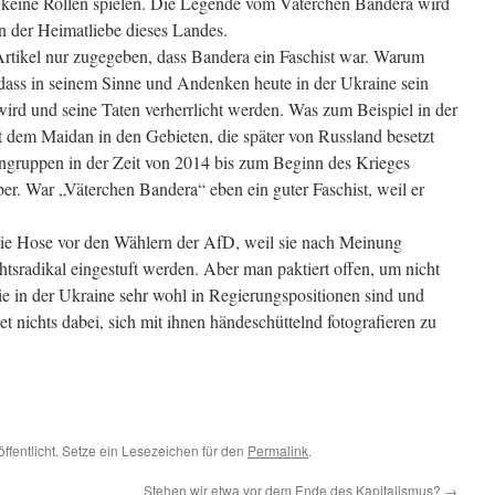
g keine Rollen spielen. Die Legende vom Väterchen Bandera wird
 der Heimatliebe dieses Landes.
rtikel nur zugegeben, dass Bandera ein Faschist war. Warum
 dass in seinem Sinne und Andenken heute in der Ukraine sein
wird und seine Taten verherrlicht werden. Was zum Beispiel in der
t dem Maidan in den Gebieten, die später von Russland besetzt
ngruppen in der Zeit von 2014 bis zum Beginn des Krieges
er. War „Väterchen Bandera“ eben ein guter Faschist, weil er
die Hose vor den Wählern der AfD, weil sie nach Meinung
htsradikal eingestuft werden. Aber man paktiert offen, um nicht
die in der Ukraine sehr wohl in Regierungspositionen sind und
t nichts dabei, sich mit ihnen händeschüttelnd fotografieren zu
ffentlicht. Setze ein Lesezeichen für den
Permalink
.
Stehen wir etwa vor dem Ende des Kapitalismus?
→