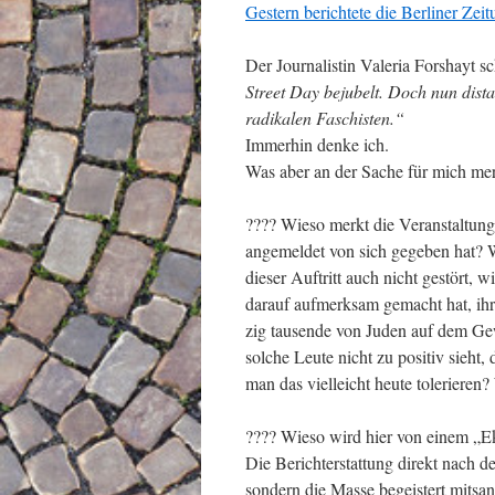
Gestern berichtete die Berliner Ze
Der Journalistin Valeria Forshayt sc
Street Day bejubelt. Doch nun dista
radikalen Faschisten.“
Immerhin denke ich.
Was aber an der Sache für mich mer
???? Wieso merkt die Veranstaltungs
angemeldet von sich gegeben hat? Wa
dieser Auftritt auch nicht gestört, 
darauf aufmerksam gemacht hat, ih
zig tausende von Juden auf dem Ge
solche Leute nicht zu positiv sieh
man das vielleicht heute tolerieren
???? Wieso wird hier von einem „E
Die Berichterstattung direkt nach 
sondern die Masse begeistert mitsa