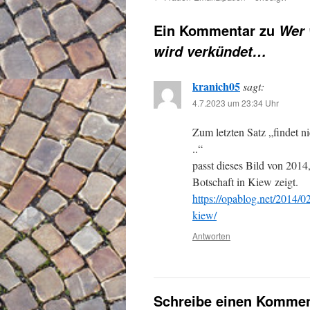
Ein Kommentar zu
Wer 
wird verkündet…
kranich05
sagt:
4.7.2023 um 23:34 Uhr
Zum letzten Satz „findet ni
..“
passt dieses Bild von 2014
Botschaft in Kiew zeigt.
https://opablog.net/2014/02
kiew/
Antworten
Schreibe einen Kommen