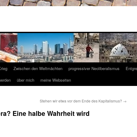
Krieg
Zwischen den Weltmächten
progressiver Neoliberalismus
Entgr
werden
über mich
meine Webseiten
Stehen wir etwa vor dem Ende des Kapitalismus?
→
ra? Eine halbe Wahrheit wird