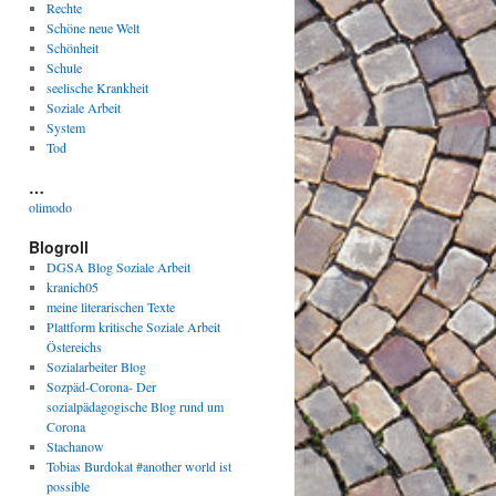
Rechte
Schöne neue Welt
Schönheit
Schule
seelische Krankheit
Soziale Arbeit
System
Tod
…
olimodo
Blogroll
DGSA Blog Soziale Arbeit
kranich05
meine literarischen Texte
Plattform kritische Soziale Arbeit
Östereichs
Sozialarbeiter Blog
Sozpäd-Corona- Der
sozialpädagogische Blog rund um
Corona
Stachanow
Tobias Burdokat #another world ist
possible