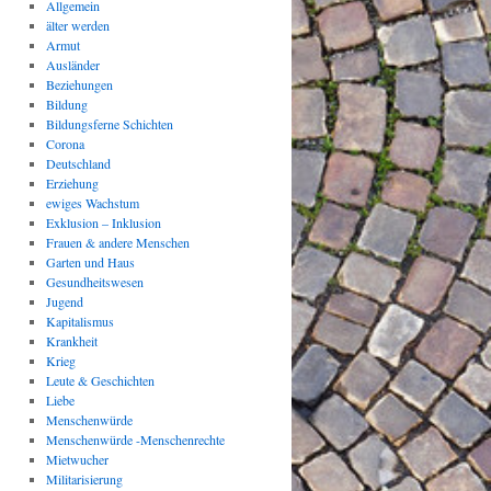
Allgemein
älter werden
Armut
Ausländer
Beziehungen
Bildung
Bildungsferne Schichten
Corona
Deutschland
Erziehung
ewiges Wachstum
Exklusion – Inklusion
Frauen & andere Menschen
Garten und Haus
Gesundheitswesen
Jugend
Kapitalismus
Krankheit
Krieg
Leute & Geschichten
Liebe
Menschenwürde
Menschenwürde -Menschenrechte
Mietwucher
Militarisierung