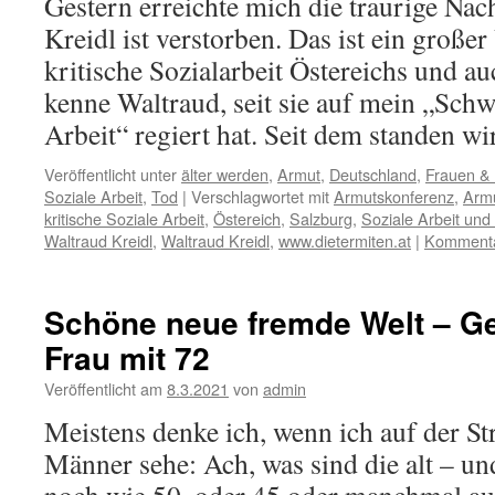
Gestern erreichte mich die traurige Nac
Kreidl ist verstorben. Das ist ein großer 
kritische Sozialarbeit Östereichs und a
kenne Waltraud, seit sie auf mein „Sch
Arbeit“ regiert hat. Seit dem standen 
Veröffentlicht unter
älter werden
,
Armut
,
Deutschland
,
Frauen &
Soziale Arbeit
,
Tod
|
Verschlagwortet mit
Armutskonferenz
,
Armu
kritische Soziale Arbeit
,
Östereich
,
Salzburg
,
Soziale Arbeit und
Waltraud Kreidl
,
Waltraud Kreidl
,
www.dietermiten.at
|
Kommentar
Schöne neue fremde Welt – G
Frau mit 72
Veröffentlicht am
8.3.2021
von
admin
Meistens denke ich, wenn ich auf der St
Männer sehe: Ach, was sind die alt – un