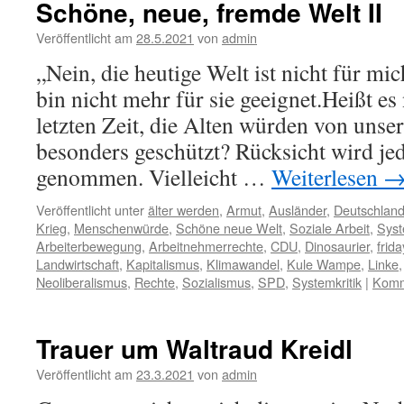
Schöne, neue, fremde Welt II
Veröffentlicht am
28.5.2021
von
admin
„Nein, die heutige Welt ist nicht für mi
bin nicht mehr für sie geeignet.Heißt es 
letzten Zeit, die Alten würden von unser
besonders geschützt? Rücksicht wird jede
genommen. Vielleicht …
Weiterlesen
Veröffentlicht unter
älter werden
,
Armut
,
Ausländer
,
Deutschlan
Krieg
,
Menschenwürde
,
Schöne neue Welt
,
Soziale Arbeit
,
Sys
Arbeiterbewegung
,
Arbeitnehmerrechte
,
CDU
,
Dinosaurier
,
frida
Landwirtschaft
,
Kapitalismus
,
Klimawandel
,
Kule Wampe
,
Linke
Neoliberalismus
,
Rechte
,
Sozialismus
,
SPD
,
Systemkritik
|
Komm
Trauer um Waltraud Kreidl
Veröffentlicht am
23.3.2021
von
admin