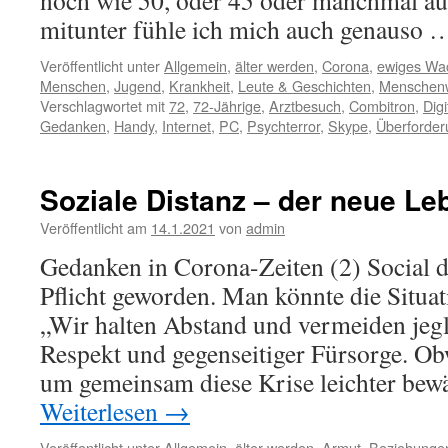
noch wie 50, oder 45 oder manchmal a
mitunter fühle ich mich auch genauso
Veröffentlicht unter
Allgemein
,
älter werden
,
Corona
,
ewiges Wa
Menschen
,
Jugend
,
Krankheit
,
Leute & Geschichten
,
Menschen
Verschlagwortet mit
72
,
72-Jährige
,
Arztbesuch
,
Combitron
,
Digi
Gedanken
,
Handy
,
Internet
,
PC
,
Psychterror
,
Skype
,
Überforder
Soziale Distanz – der neue Leb
Veröffentlicht am
14.1.2021
von
admin
Gedanken in Corona-Zeiten (2) Social di
Pflicht geworden. Man könnte die Situat
„Wir halten Abstand und vermeiden jeg
Respekt und gegenseitiger Fürsorge. Obw
um gemeinsam diese Krise leichter bew
Weiterlesen
→
Veröffentlicht unter
Allgemein
,
älter werden
,
Armut
,
Beziehunge