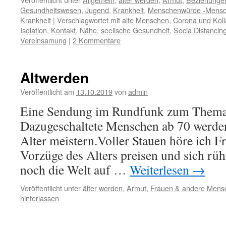
Gesundheitswesen
,
Jugend
,
Krankheit
,
Menschenwürde -Mensc
Krankheit
|
Verschlagwortet mit
alte Menschen
,
Corona und Koll
Isolation
,
Kontakt
,
Nähe
,
seelische Gesundheit
,
Socia Distancin
Vereinsamung
|
2 Kommentare
Altwerden
Veröffentlicht am
13.10.2019
von
admin
Eine Sendung im Rundfunk zum Thema 
Dazugeschaltete Menschen ab 70 werden 
Alter meistern.Voller Stauen höre ich 
Vorzüge des Alters preisen und sich rüh
noch die Welt auf …
Weiterlesen
→
Veröffentlicht unter
älter werden
,
Armut
,
Frauen & andere Mens
hinterlassen