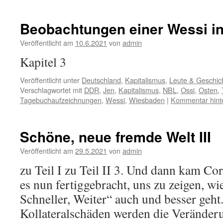
Beobachtungen einer Wessi in
Veröffentlicht am
10.6.2021
von
admin
Kapitel 3
Veröffentlicht unter
Deutschland
,
Kapitalismus
,
Leute & Geschic
Verschlagwortet mit
DDR
,
Jen
,
Kapitalismus
,
NBL
,
Ossi
,
Osten
,
Tagebuchaufzeichnungen
,
Wessi
,
Wiesbaden
|
Kommentar hint
Schöne, neue fremde Welt III
Veröffentlicht am
29.5.2021
von
admin
zu Teil I zu Teil II 3. Und dann kam C
es nun fertiggebracht, uns zu zeigen, w
Schneller, Weiter“ auch und besser geht
Kollateralschäden werden die Veränder