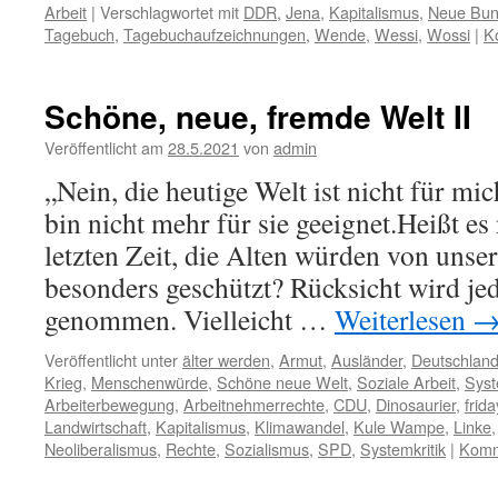
Arbeit
|
Verschlagwortet mit
DDR
,
Jena
,
Kapitalismus
,
Neue Bun
Tagebuch
,
Tagebuchaufzeichnungen
,
Wende
,
Wessi
,
Wossi
|
K
Schöne, neue, fremde Welt II
Veröffentlicht am
28.5.2021
von
admin
„Nein, die heutige Welt ist nicht für mi
bin nicht mehr für sie geeignet.Heißt es 
letzten Zeit, die Alten würden von unser
besonders geschützt? Rücksicht wird jede
genommen. Vielleicht …
Weiterlesen
Veröffentlicht unter
älter werden
,
Armut
,
Ausländer
,
Deutschlan
Krieg
,
Menschenwürde
,
Schöne neue Welt
,
Soziale Arbeit
,
Sys
Arbeiterbewegung
,
Arbeitnehmerrechte
,
CDU
,
Dinosaurier
,
frida
Landwirtschaft
,
Kapitalismus
,
Klimawandel
,
Kule Wampe
,
Linke
Neoliberalismus
,
Rechte
,
Sozialismus
,
SPD
,
Systemkritik
|
Komm