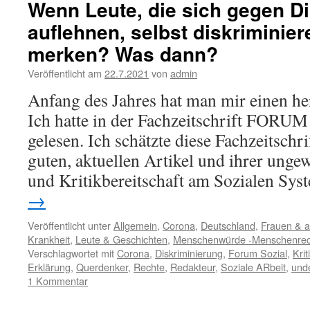
Wenn Leute, die sich gegen D
auflehnen, selbst diskriminier
merken? Was dann?
Veröffentlicht am
22.7.2021
von
admin
Anfang des Jahres hat man mir einen he
Ich hatte in der Fachzeitschrift FORU
gelesen. Ich schätzte diese Fachzeitschri
guten, aktuellen Artikel und ihrer unge
und Kritikbereitschaft am Sozialen S
→
Veröffentlicht unter
Allgemein
,
Corona
,
Deutschland
,
Frauen & 
Krankheit
,
Leute & Geschichten
,
Menschenwürde -Menschenrec
Verschlagwortet mit
Corona
,
Diskriminierung
,
Forum Sozial
,
Krit
Erklärung
,
Querdenker
,
Rechte
,
Redakteur
,
Soziale ARbeit
,
und
1 Kommentar