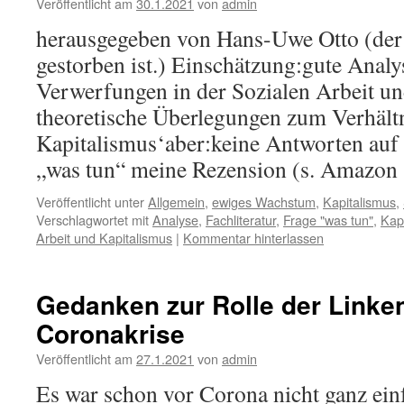
Veröffentlicht am
30.1.2021
von
admin
herausgegeben von Hans-Uwe Otto (der 
gestorben ist.) Einschätzung:gute Analy
Verwerfungen in der Sozialen Arbeit un
theoretische Überlegungen zum Verhältn
Kapitalismus‘aber:keine Antworten auf
„was tun“ meine Rezension (s. Amazo
Veröffentlicht unter
Allgemein
,
ewiges Wachstum
,
Kapitalismus
,
Verschlagwortet mit
Analyse
,
Fachliteratur
,
Frage "was tun"
,
Kap
Arbeit und Kapitalismus
|
Kommentar hinterlassen
Gedanken zur Rolle der Linken
Coronakrise
Veröffentlicht am
27.1.2021
von
admin
Es war schon vor Corona nicht ganz ei