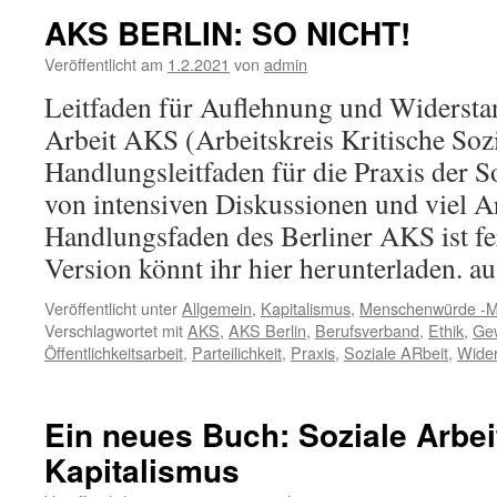
AKS BERLIN: SO NICHT!
Veröffentlicht am
1.2.2021
von
admin
Leitfaden für Auflehnung und Widersta
Arbeit AKS (Arbeitskreis Kritische Sozi
Handlungsleitfaden für die Praxis der S
von intensiven Diskussionen und viel A
Handlungsfaden des Berliner AKS ist fer
Version könnt ihr hier herunterladen. 
Veröffentlicht unter
Allgemein
,
Kapitalismus
,
Menschenwürde -M
Verschlagwortet mit
AKS
,
AKS Berlin
,
Berufsverband
,
Ethik
,
Ge
Öffentlichkeitsarbeit
,
Parteilichkeit
,
Praxis
,
Soziale ARbeit
,
Wide
Ein neues Buch: Soziale Arbei
Kapitalismus