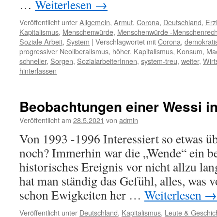
…
Weiterlesen
→
Veröffentlicht unter
Allgemein
,
Armut
,
Corona
,
Deutschland
,
Erz
Kapitalismus
,
Menschenwürde
,
Menschenwürde -Menschenrech
Soziale Arbeit
,
System
|
Verschlagwortet mit
Corona
,
demokrati
progressiver Neoliberalismus
,
höher
,
Kapitalismus
,
Konsum
,
Ma
schneller
,
Sorgen
,
SozialarbeiterInnen
,
system-treu
,
weiter
,
Wirt
hinterlassen
Beobachtungen einer Wessi in
Veröffentlicht am
28.5.2021
von
admin
Von 1993 -1996 Interessiert so etwas 
noch? Immerhin war die „Wende“ ein b
historisches Ereignis vor nicht allzu lan
hat man ständig das Gefühl, alles, was v
schon Ewigkeiten her …
Weiterlesen
→
Veröffentlicht unter
Deutschland
,
Kapitalismus
,
Leute & Geschic