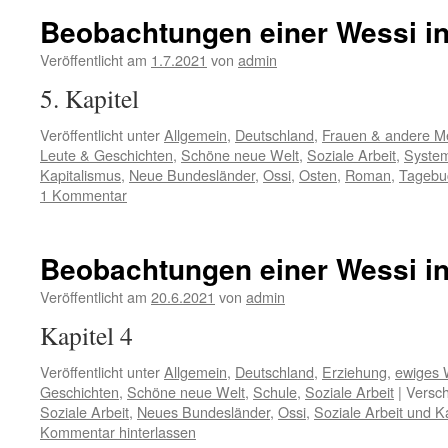
Beobachtungen einer Wessi in
Veröffentlicht am
1.7.2021
von
admin
5. Kapitel
Veröffentlicht unter
Allgemein
,
Deutschland
,
Frauen & andere 
Leute & Geschichten
,
Schöne neue Welt
,
Soziale Arbeit
,
Syste
Kapitalismus
,
Neue Bundesländer
,
Ossi
,
Osten
,
Roman
,
Tagebu
1 Kommentar
Beobachtungen einer Wessi in
Veröffentlicht am
20.6.2021
von
admin
Kapitel 4
Veröffentlicht unter
Allgemein
,
Deutschland
,
Erziehung
,
ewiges
Geschichten
,
Schöne neue Welt
,
Schule
,
Soziale Arbeit
|
Versch
Soziale Arbeit
,
Neues Bundesländer
,
Ossi
,
Soziale Arbeit und K
Kommentar hinterlassen