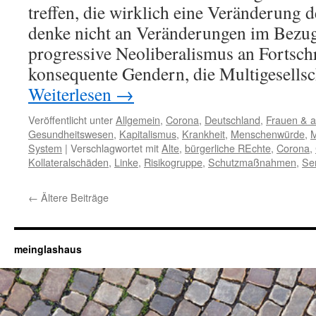
treffen, die wirklich eine Veränderung d
denke nicht an Veränderungen im Bezug
progressive Neoliberalismus an Fortschr
konsequente Gendern, die Multigesells
Weiterlesen
→
Veröffentlicht unter
Allgemein
,
Corona
,
Deutschland
,
Frauen & 
Gesundheitswesen
,
Kapitalismus
,
Krankheit
,
Menschenwürde
,
M
System
|
Verschlagwortet mit
Alte
,
bürgerliche REchte
,
Corona
,
Kollateralschäden
,
Linke
,
Risikogruppe
,
Schutzmaßnahmen
,
Se
←
Ältere Beiträge
meinglashaus