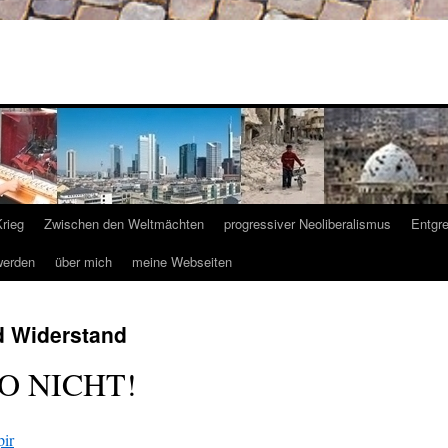
Krieg
Zwischen den Weltmächten
progressiver Neoliberalismus
Entgr
werden
über mich
meine Webseiten
d Widerstand
O NICHT!
pir