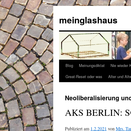
Zum
Inhalt
meinglashaus
springen
Blog
Meinungsdiktat
Nie wieder 
Great-Reset oder was
Alter und Alt
Neoliberalisierung un
AKS BERLIN: S
Publiziert am
1.2.2021
von
Mrs. Ta