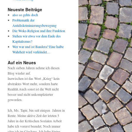
Neueste Beiträge
also so gehts doch
Problematik der
Antidiskriminierungsbewegung
Die Woke-Religion und ihre Funktion
Stehen wir etwa vor dem Ende des
Kapitalismus?
Wer war und ist Bandera? Eine halbe
Wahrheit wird verkündet…
Auf ein Neues
Nach sieben Jahren nehme ich diesen
Blog wieder auf.
Inzwischen ist das Wort „Krieg“ kein
abstraktes Wort mehr, sondern harte
Realität.Auch sonst ist die Welt nicht
besser und nicht unkomplizierter
geworden.
Ich, Ms. Tapir, bin seit einigen Jahren in
Rente. Meine aktive Zeit der letzten 5
Jahre in der Kritischen Sozialen Arbeit
habe ich vorerst beendet. Noch immer
sitze ich im Glashaus. Ich habe Steine