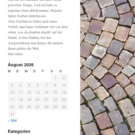
geworfen. Einige. Und ich habe so
manchen Stein abbekommen. Manche
haben Narben hinterlassen.
Aber Glashäuser haben auch einen
Vorteil: man kann verdammt viel von dem
sehen, was da draußen abgeht: auf der
Straße, in den Städten, bei den
Ausgestoßenen und denen, die meinen,
ihnen gehöre die Welt.
Mal sehen.
August 2026
M
D
M
D
F
S
S
1
2
3
4
5
6
7
8
9
10
11
12
13
14
15
16
17
18
19
20
21
22
23
24
25
26
27
28
29
30
31
« Mai
Kategorien