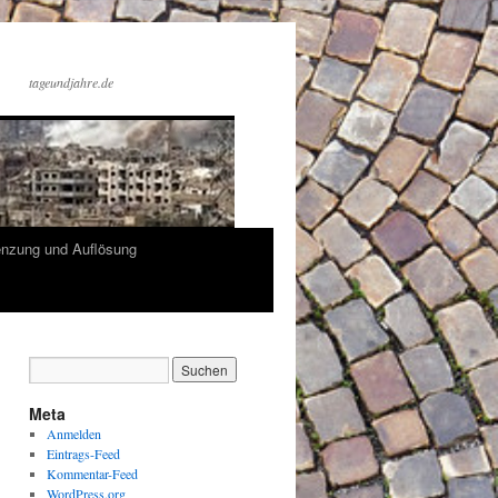
tageundjahre.de
enzung und Auflösung
Meta
Anmelden
Eintrags-Feed
Kommentar-Feed
WordPress.org