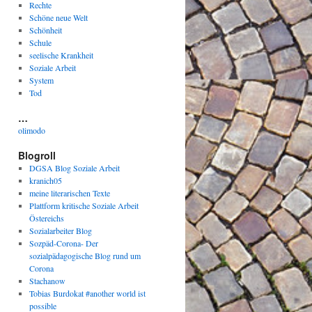
Rechte
Schöne neue Welt
Schönheit
Schule
seelische Krankheit
Soziale Arbeit
System
Tod
…
olimodo
Blogroll
DGSA Blog Soziale Arbeit
kranich05
meine literarischen Texte
Plattform kritische Soziale Arbeit
Östereichs
Sozialarbeiter Blog
Sozpäd-Corona- Der
sozialpädagogische Blog rund um
Corona
Stachanow
Tobias Burdokat #another world ist
possible