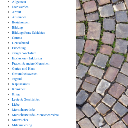
Allgemein
älter werden
Armut
Ausländer
Beziehungen
Bildung
Bildungsferne Schichten
Corona
Deutschland
Erziehung
ewiges Wachstum
Exklusion – Inklusion
Frauen & andere Menschen
Garten und Haus
Gesundheitswesen
Jugend
Kapitalismus
Krankheit
Krieg
Leute & Geschichten
Liebe
Menschenwürde
Menschenwürde -Menschenrechte
Mietwucher
Militarisierung