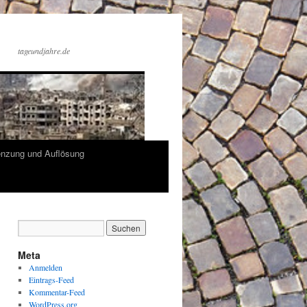
tageundjahre.de
enzung und Auflösung
Meta
Anmelden
Eintrags-Feed
Kommentar-Feed
WordPress.org