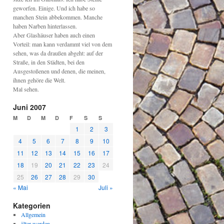
geworfen. Einige. Und ich habe so
manchen Stein abbekommen. Manche
haben Narben hinterlassen.
Aber Glashäuser haben auch einen
Vorteil: man kann verdammt viel von dem
sehen, was da draußen abgeht: auf der
Straße, in den Städten, bei den
Ausgestoßenen und denen, die meinen,
ihnen gehöre die Welt.
Mal sehen.
Juni 2007
M
D
M
D
F
S
S
1
2
3
4
5
6
7
8
9
10
11
12
13
14
15
16
17
18
19
20
21
22
23
24
25
26
27
28
29
30
« Mai
Juli »
Kategorien
Allgemein
älter werden