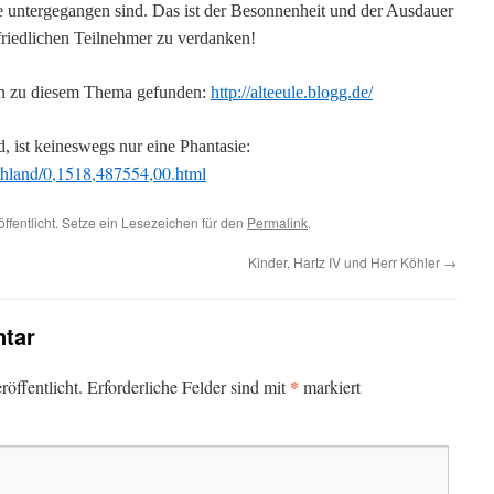
untergegangen sind. Das ist der Besonnenheit und der Ausdauer
friedlichen Teilnehmer zu verdanken!
en zu diesem Thema gefunden:
http://alteeule.blogg.de/
d, ist keineswegs nur eine Phantasie:
schland/0,1518,487554,00.html
ffentlicht. Setze ein Lesezeichen für den
Permalink
.
Kinder, Hartz IV und Herr Köhler
→
tar
*
öffentlicht.
Erforderliche Felder sind mit
markiert