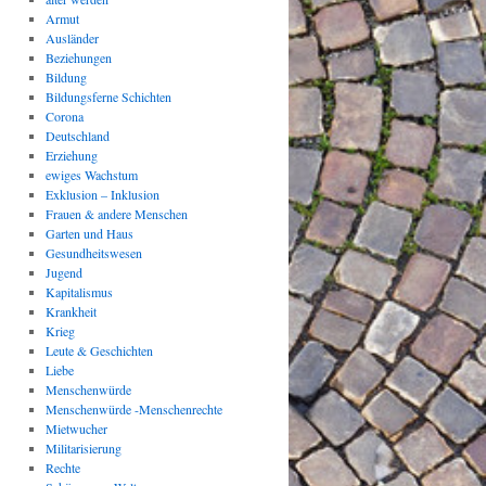
Armut
Ausländer
Beziehungen
Bildung
Bildungsferne Schichten
Corona
Deutschland
Erziehung
ewiges Wachstum
Exklusion – Inklusion
Frauen & andere Menschen
Garten und Haus
Gesundheitswesen
Jugend
Kapitalismus
Krankheit
Krieg
Leute & Geschichten
Liebe
Menschenwürde
Menschenwürde -Menschenrechte
Mietwucher
Militarisierung
Rechte