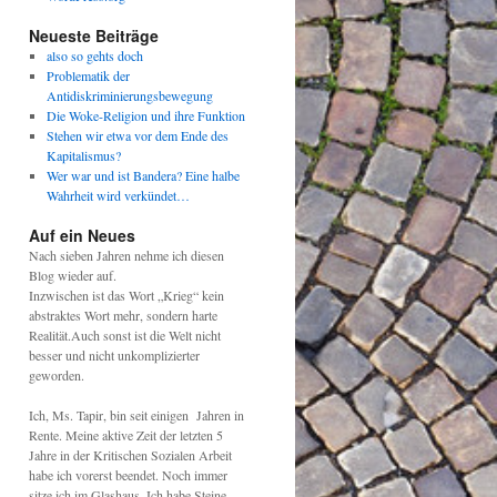
Neueste Beiträge
also so gehts doch
Problematik der
Antidiskriminierungsbewegung
Die Woke-Religion und ihre Funktion
Stehen wir etwa vor dem Ende des
Kapitalismus?
Wer war und ist Bandera? Eine halbe
Wahrheit wird verkündet…
Auf ein Neues
Nach sieben Jahren nehme ich diesen
Blog wieder auf.
Inzwischen ist das Wort „Krieg“ kein
abstraktes Wort mehr, sondern harte
Realität.Auch sonst ist die Welt nicht
besser und nicht unkomplizierter
geworden.
Ich, Ms. Tapir, bin seit einigen Jahren in
Rente. Meine aktive Zeit der letzten 5
Jahre in der Kritischen Sozialen Arbeit
habe ich vorerst beendet. Noch immer
sitze ich im Glashaus. Ich habe Steine