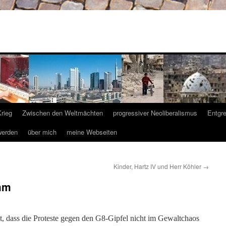
Krieg
Zwischen den Weltmächten
progressiver Neoliberalismus
Entgr
werden
über mich
meine Webseiten
Kinder, Hartz IV und Herr Köhler
→
mm
ist, dass die Proteste gegen den G8-Gipfel nicht im Gewaltchaos