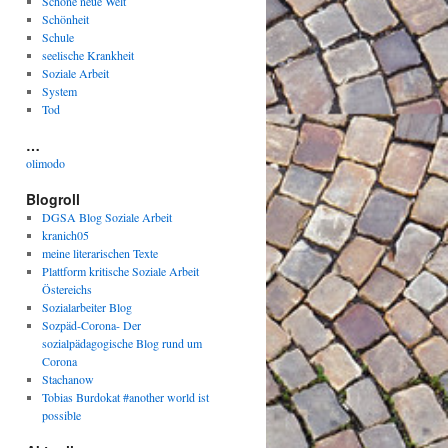
Schöne neue Welt
Schönheit
Schule
seelische Krankheit
Soziale Arbeit
System
Tod
…
olimodo
Blogroll
DGSA Blog Soziale Arbeit
kranich05
meine literarischen Texte
Plattform kritische Soziale Arbeit
Östereichs
Sozialarbeiter Blog
Sozpäd-Corona- Der
sozialpädagogische Blog rund um
Corona
Stachanow
Tobias Burdokat #another world ist
possible