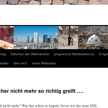
Krieg
Zwischen den Weltmächten
progressiver Neoliberalismus
Entgr
werden
über mich
meine Webseiten
er nicht mehr so richtig greift ….
il nicht mehr? War das schon so kaputt, bevor wir das neue DSL