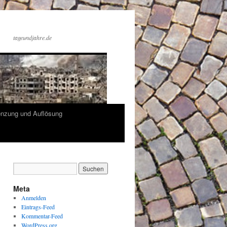
tageundjahre.de
enzung und Auflösung
Meta
Anmelden
Eintrags-Feed
Kommentar-Feed
WordPress.org