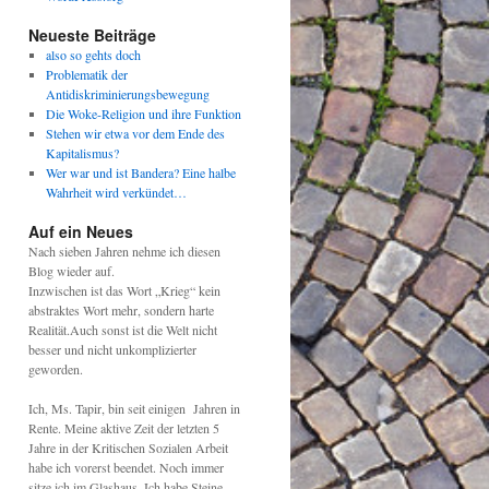
Neueste Beiträge
also so gehts doch
Problematik der
Antidiskriminierungsbewegung
Die Woke-Religion und ihre Funktion
Stehen wir etwa vor dem Ende des
Kapitalismus?
Wer war und ist Bandera? Eine halbe
Wahrheit wird verkündet…
Auf ein Neues
Nach sieben Jahren nehme ich diesen
Blog wieder auf.
Inzwischen ist das Wort „Krieg“ kein
abstraktes Wort mehr, sondern harte
Realität.Auch sonst ist die Welt nicht
besser und nicht unkomplizierter
geworden.
Ich, Ms. Tapir, bin seit einigen Jahren in
Rente. Meine aktive Zeit der letzten 5
Jahre in der Kritischen Sozialen Arbeit
habe ich vorerst beendet. Noch immer
sitze ich im Glashaus. Ich habe Steine