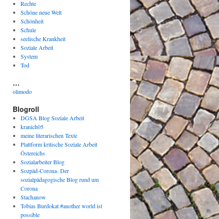
Rechte
Schöne neue Welt
Schönheit
Schule
seelische Krankheit
Soziale Arbeit
System
Tod
…
olimodo
Blogroll
DGSA Blog Soziale Arbeit
kranich05
meine literarischen Texte
Plattform kritische Soziale Arbeit
Östereichs
Sozialarbeiter Blog
Sozpäd-Corona- Der
sozialpädagogische Blog rund um
Corona
Stachanow
Tobias Burdokat #another world ist
possible