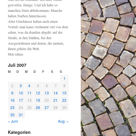
geworfen. Einige. Und ich habe so
manchen Stein abbekommen. Manche
haben Narben hinterlassen.
Aber Glashäuser haben auch einen
Vorteil: man kann verdammt viel von dem
sehen, was da draußen abgeht: auf der
Straße, in den Städten, bei den
Ausgestoßenen und denen, die meinen,
ihnen gehöre die Welt.
Mal sehen.
Juli 2007
M
D
M
D
F
S
S
1
2
3
4
5
6
7
8
9
10
11
12
13
14
15
16
17
18
19
20
21
22
23
24
25
26
27
28
29
30
31
« Juni
Aug. »
Kategorien