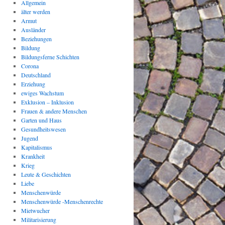
Allgemein
älter werden
Armut
Ausländer
Beziehungen
Bildung
Bildungsferne Schichten
Corona
Deutschland
Erziehung
ewiges Wachstum
Exklusion – Inklusion
Frauen & andere Menschen
Garten und Haus
Gesundheitswesen
Jugend
Kapitalismus
Krankheit
Krieg
Leute & Geschichten
Liebe
Menschenwürde
Menschenwürde -Menschenrechte
Mietwucher
Militarisierung