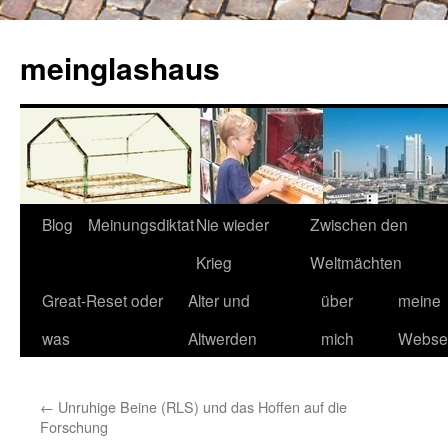
Zum
Inhalt
meinglashaus
springen
Blog
Meinungsdiktat
Nie wieder
Zwischen den
Krieg
Weltmächten
Great-Reset oder
Alter und
über
meine
was
Altwerden
mich
Websei
←
Unruhige Beine (RLS) und das Hoffen auf die
Forschung