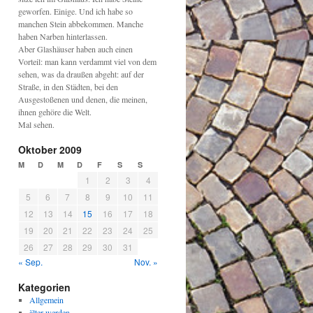
geworfen. Einige. Und ich habe so
manchen Stein abbekommen. Manche
haben Narben hinterlassen.
Aber Glashäuser haben auch einen
Vorteil: man kann verdammt viel von dem
sehen, was da draußen abgeht: auf der
Straße, in den Städten, bei den
Ausgestoßenen und denen, die meinen,
ihnen gehöre die Welt.
Mal sehen.
Oktober 2009
M
D
M
D
F
S
S
1
2
3
4
5
6
7
8
9
10
11
12
13
14
15
16
17
18
19
20
21
22
23
24
25
26
27
28
29
30
31
« Sep.
Nov. »
Kategorien
Allgemein
älter werden