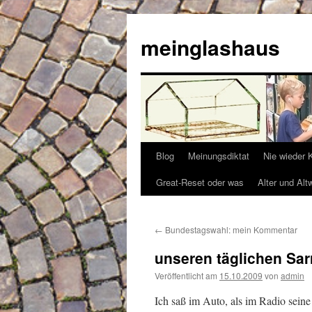
Zum
Inhalt
meinglashaus
springen
Blog
Meinungsdiktat
Nie wieder 
Great-Reset oder was
Alter und Alt
←
Bundestagswahl: mein Kommentar
unseren täglichen Sar
Veröffentlicht am
15.10.2009
von
admin
Ich saß im Auto, als im Radio sein