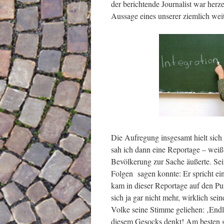
der berichtende Journalist war herz
Aussage eines unserer ziemlich wei
Die Aufregung insgesamt hielt sic
sah ich dann eine Reportage – weiß
Bevölkerung zur Sache äußerte. Seit
Folgen sagen konnte: Er spricht e
kam in dieser Reportage auf den Pun
sich ja gar nicht mehr, wirklich se
Volke seine Stimme geliehen: ‚Endl
diesem Gesocks denkt! Am besten g