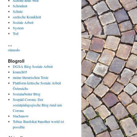
Schöne neue Welt
Schönheit
Schule
seelische Krankheit
Soziale Arbeit
System
Tod
…
olimodo
Blogroll
DGSA Blog Soziale Arbeit
kranich05
meine literarischen Texte
Plattform kritische Soziale Arbeit
Östereichs
Sozialarbeiter Blog
Sozpäd-Corona- Der
sozialpädagogische Blog rund um
Corona
Stachanow
Tobias Burdokat #another world ist
possible