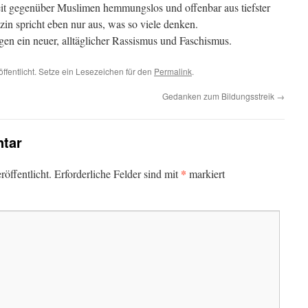
it gegenüber Muslimen hemmungslos und offenbar aus tiefster
zin spricht eben nur aus, was so viele denken.
ugen ein neuer, alltäglicher Rassismus und Faschismus.
ffentlicht. Setze ein Lesezeichen für den
Permalink
.
Gedanken zum Bildungsstreik
→
tar
*
öffentlicht.
Erforderliche Felder sind mit
markiert