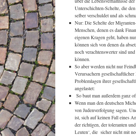
über die Lebensverhältnisse der
Unterschichten-Schelte, die de
selber verschuldet und als schma
Nur: Die Schelte der Migranten-
Menschen, denen es dank Finanz
eigenen Kragen geht, haben nun
können sich von denen da abset
noch verachtenswerter sind und
können.
So aber werden nicht nur Feindb
Verursachern gesellschaftlicher
Problemlagen ihrer gesellschaft
angelastet:
So baut man außerdem ganz off
Wenn man den deutschen Michel 
von Judenverfolgung sagen. U
ist, sich auf keinen Fall eines 
der richtigen, der toleranten u
Leuten‘, die sicher nicht mit n