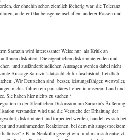
orden, der ohnehin schon ziemlich löcherig war: die Toleranz
turen, anderer Glaubensgemeinschaften, anderer Rassen und
rrn Sarrazin wird interessanter Weise nur als Kritik an
antInnen diskutiert. Die eigentlichen diskriminierenden und
schen und ausländerfeindlichen Aussagen werden dabei nicht
samte Aussage Sarrazin’s tatsächlich für faschistoid. Letztlich
ehen: ‚Wir Deutschen sind besser, leistungsfähiger, wertvoller,
taugen nichts, führen ein parasitäres Leben in unserem Land und
ze. Sie haben hier nichts zu suchen.‘
egration in der öffentlichen Diskussion um Sarrazin’s Äußerung
lisation verstanden wird und die Versuche der Erhaltung der
argwöhnt, diskriminiert und torpediert werden, handelt es sich bei
ngen und zustimmenden Reaktionen, bei dem mit ausgestrecktem
hältnisse“ z.B. in Neukölln gezeigt wird und man sich entsetzt