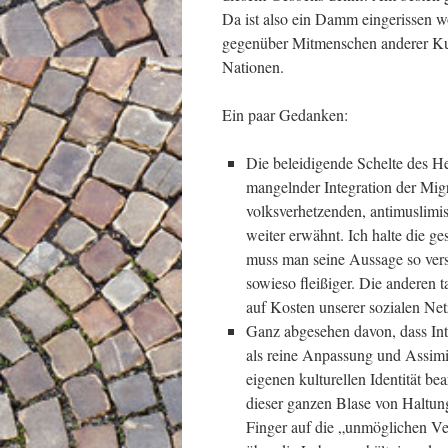
Da ist also ein Damm eingerissen w
gegenüber Mitmenschen anderer Kul
Nationen.
Ein paar Gedanken:
Die beleidigende Schelte des He
mangelnder Integration der Migr
volksverhetzenden, antimuslimi
weiter erwähnt. Ich halte die ge
muss man seine Aussage so verst
sowieso fleißiger. Die anderen 
auf Kosten unserer sozialen Net
Ganz abgesehen davon, dass Int
als reine Anpassung und Assimi
eigenen kulturellen Identität be
dieser ganzen Blase von Haltu
Finger auf die „unmöglichen Ver