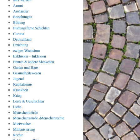
Armut
Ausländer
Beziehungen
Bildung
Bildungsferne Schichten
Corona
Deutschland
Erziehung
ewiges Wachstum
Exklusion – Inklusion
Frauen & andere Menschen
Garten und Haus
Gesundheitswesen
Jugend
Kapitalismus
Krankheit
Krieg
Leute & Geschichten
Liebe
Menschenwürde
Menschenwürde -Menschenrechte
Mietwucher
Militarisierung
Rechte