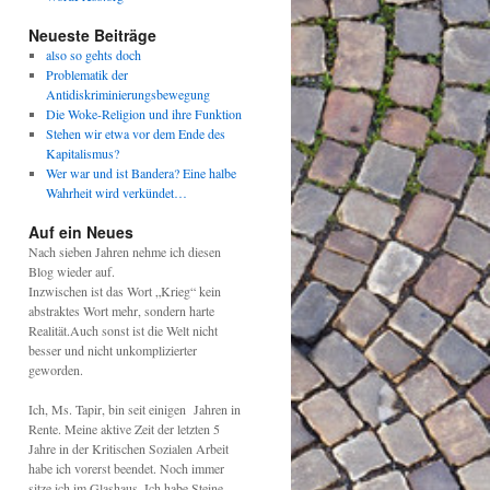
Neueste Beiträge
also so gehts doch
Problematik der
Antidiskriminierungsbewegung
Die Woke-Religion und ihre Funktion
Stehen wir etwa vor dem Ende des
Kapitalismus?
Wer war und ist Bandera? Eine halbe
Wahrheit wird verkündet…
Auf ein Neues
Nach sieben Jahren nehme ich diesen
Blog wieder auf.
Inzwischen ist das Wort „Krieg“ kein
abstraktes Wort mehr, sondern harte
Realität.Auch sonst ist die Welt nicht
besser und nicht unkomplizierter
geworden.
Ich, Ms. Tapir, bin seit einigen Jahren in
Rente. Meine aktive Zeit der letzten 5
Jahre in der Kritischen Sozialen Arbeit
habe ich vorerst beendet. Noch immer
sitze ich im Glashaus. Ich habe Steine