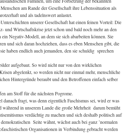
 ausländischen Familien, um eine Fortsetzung der bekannten
n Menschen am Rande der Gesellschaft ihre Lebenssituation als
rotzerhaft und als tadelnswert anlastet.
Unterschichten unserer Gesellschaft hat einen feinen Vorteil: Die
- und Wirtschaftskrise jetzt schon und bald noch mehr an den
 ein Negativ-Modell, an dem sie sich abarbeiten können. Sie
zen und sich daran hochziehen, dass es eben Menschen gibt, die
 sie haben endlich auch jemanden, den sie schuldig sprechen
ilder aufgebaut. So wird nicht nur von den wirklichen
 Krisen abgelenkt, so werden nicht nur einmal mehr, menschliche
lichen Hintergründe beraubt und den Betroffenen einfach selber
en am Stoff für die nächsten Pogrome.
danach fragt, was denn eigentlich Faschismus sei, wird er was
nd während in unserem Lande die große Mehrheit darum bemüht
Antisemitismus verdächtig zu machen und sich deshalb politisch auf
nd demokratischen Seite wähnt, wächst auch bei ganz ’normalen
eofaschistischen Organisationen in Verbindung gebracht werden