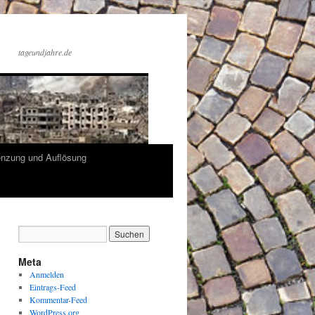
tageundjahre.de
enzung und Auflösung
Meta
Anmelden
Eintrags-Feed
Kommentar-Feed
WordPress.org