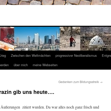
Krieg
Zwischen den Weltmächten
progressiver Neoliberalismus
Entgr
werden
über mich
meine Webseiten
Gedanken zum Bildungsstreik
→
razin gib uns heute….
e Äußerungen zitiert wurden. Da war alles noch ganz frisch und