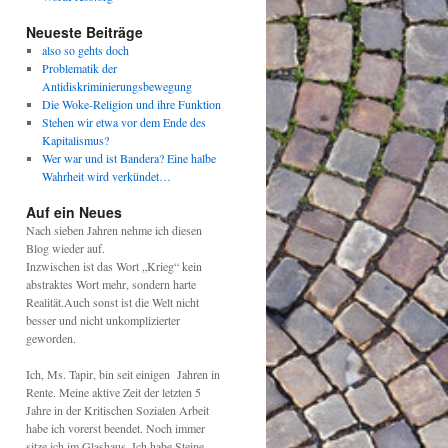
Neueste Beiträge
also so gehts doch
Problematik der
Antidiskriminierungsbewegung
Die Woke-Religion und ihre Funktion
Stehen wir etwa vor dem Ende des
Kapitalismus?
Wer war und ist Bandera? Eine halbe
Wahrheit wird verkündet…
Auf ein Neues
Nach sieben Jahren nehme ich diesen
Blog wieder auf.
Inzwischen ist das Wort „Krieg“ kein
abstraktes Wort mehr, sondern harte
Realität.Auch sonst ist die Welt nicht
besser und nicht unkomplizierter
geworden.
Ich, Ms. Tapir, bin seit einigen Jahren in
Rente. Meine aktive Zeit der letzten 5
Jahre in der Kritischen Sozialen Arbeit
habe ich vorerst beendet. Noch immer
sitze ich im Glashaus. Ich habe Steine