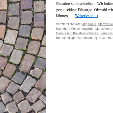
Situation so beschreiben:„Wir halt
gegenseitiger Fürsorge. Obwohl wir
können, …
Weiterlesen
→
Veröffentlicht unter
Allgemein
,
älter werd
Krankheit
,
Menschenwürde -Menschenre
Corona und Kollateralschäden
,
Freundsc
Benachteiligte
,
Vereinsamung
|
2 Kommen