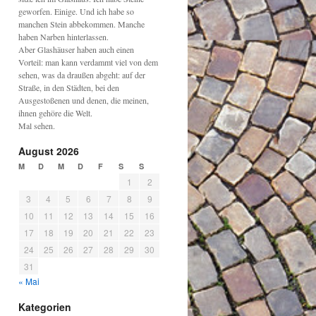
geworfen. Einige. Und ich habe so
manchen Stein abbekommen. Manche
haben Narben hinterlassen.
Aber Glashäuser haben auch einen
Vorteil: man kann verdammt viel von dem
sehen, was da draußen abgeht: auf der
Straße, in den Städten, bei den
Ausgestoßenen und denen, die meinen,
ihnen gehöre die Welt.
Mal sehen.
August 2026
M
D
M
D
F
S
S
1
2
3
4
5
6
7
8
9
10
11
12
13
14
15
16
17
18
19
20
21
22
23
24
25
26
27
28
29
30
31
« Mai
Kategorien