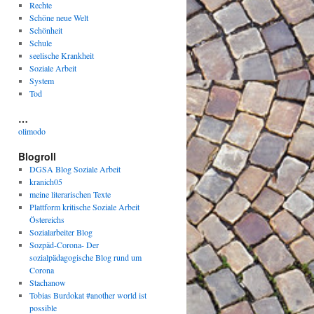
Rechte
Schöne neue Welt
Schönheit
Schule
seelische Krankheit
Soziale Arbeit
System
Tod
…
olimodo
Blogroll
DGSA Blog Soziale Arbeit
kranich05
meine literarischen Texte
Plattform kritische Soziale Arbeit
Östereichs
Sozialarbeiter Blog
Sozpäd-Corona- Der
sozialpädagogische Blog rund um
Corona
Stachanow
Tobias Burdokat #another world ist
possible