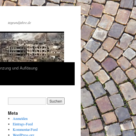
tageundjahre.de
enzung und Auflösung
Meta
Anmelden
Eintrags-Feed
Kommentar-Feed
WordPress.org