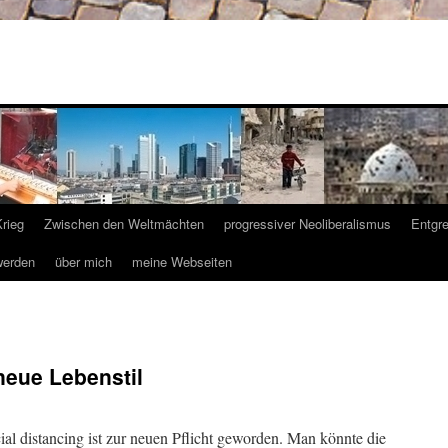
Krieg
Zwischen den Weltmächten
progressiver Neoliberalismus
Entgr
werden
über mich
meine Webseiten
neue Lebenstil
al distancing ist zur neuen Pflicht geworden. Man könnte die