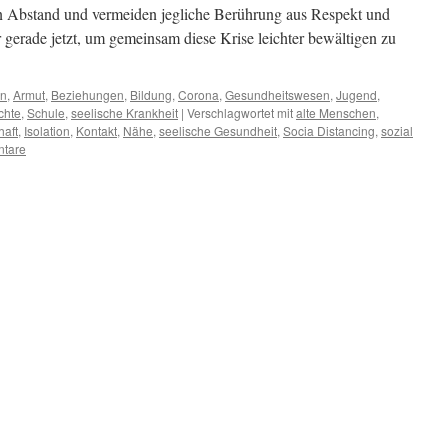
en Abstand und vermeiden jegliche Berührung aus Respekt und
 gerade jetzt, um gemeinsam diese Krise leichter bewältigen zu
en
,
Armut
,
Beziehungen
,
Bildung
,
Corona
,
Gesundheitswesen
,
Jugend
,
chte
,
Schule
,
seelische Krankheit
|
Verschlagwortet mit
alte Menschen
,
haft
,
Isolation
,
Kontakt
,
Nähe
,
seelische Gesundheit
,
Socia Distancing
,
sozial
tare