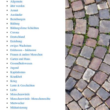
Allgemein
älter werden
Armut
Ausländer
Beziehungen
Bildung
Bildungsferne Schichten
Corona
Deutschland
Erziehung
ewiges Wachstum
Exklusion – Inklusion
Frauen & andere Menschen
Garten und Haus
Gesundheitswesen
Jugend
Kapitalismus
Krankheit
Krieg
Leute & Geschichten
Liebe
Menschenwürde
Menschenwürde -Menschenrechte
Mietwucher
Militarisierung