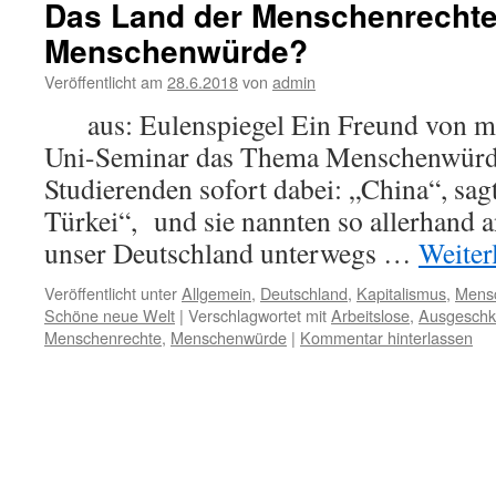
Das Land der Menschenrecht
Menschenwürde?
Veröffentlicht am
28.6.2018
von
admin
aus: Eulenspiegel Ein Freund von mi
Uni-Seminar das Thema Menschenwürde
Studierenden sofort dabei: „China“, sag
Türkei“, und sie nannten so allerhand 
unser Deutschland unterwegs …
Weiter
Veröffentlicht unter
Allgemein
,
Deutschland
,
Kapitalismus
,
Mens
Schöne neue Welt
|
Verschlagwortet mit
Arbeitslose
,
Ausgeschk
Menschenrechte
,
Menschenwürde
|
Kommentar hinterlassen