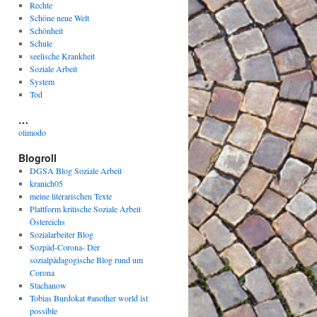
Rechte
Schöne neue Welt
Schönheit
Schule
seelische Krankheit
Soziale Arbeit
System
Tod
…
olimodo
Blogroll
DGSA Blog Soziale Arbeit
kranich05
meine literarischen Texte
Plattform kritische Soziale Arbeit
Östereichs
Sozialarbeiter Blog
Sozpäd-Corona- Der
sozialpädagogische Blog rund um
Corona
Stachanow
Tobias Burdokat #another world ist
possible