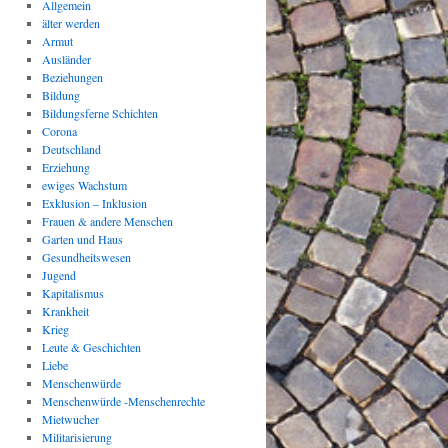
Allgemein
älter werden
Armut
Ausländer
Beziehungen
Bildung
Bildungsferne Schichten
Corona
Deutschland
Erziehung
ewiges Wachstum
Exklusion – Inklusion
Frauen & andere Menschen
Garten und Haus
Gesundheitswesen
Jugend
Kapitalismus
Krankheit
Krieg
Leute & Geschichten
Liebe
Menschenwürde
Menschenwürde -Menschenrechte
Mietwucher
Militarisierung