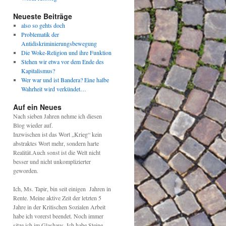
Neueste Beiträge
also so gehts doch
Problematik der
Antidiskriminierungsbewegung
Die Woke-Religion und ihre Funktion
Stehen wir etwa vor dem Ende des
Kapitalismus?
Wer war und ist Bandera? Eine halbe
Wahrheit wird verkündet…
Auf ein Neues
Nach sieben Jahren nehme ich diesen
Blog wieder auf.
Inzwischen ist das Wort „Krieg“ kein
abstraktes Wort mehr, sondern harte
Realität.Auch sonst ist die Welt nicht
besser und nicht unkomplizierter
geworden.
Ich, Ms. Tapir, bin seit einigen Jahren in
Rente. Meine aktive Zeit der letzten 5
Jahre in der Kritischen Sozialen Arbeit
habe ich vorerst beendet. Noch immer
sitze ich im Glashaus. Ich habe Steine