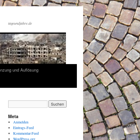
tageundjahre.de
enzung und Auflösung
Meta
Anmelden
Eintrags-Feed
Kommentar-Feed
WordPress.org