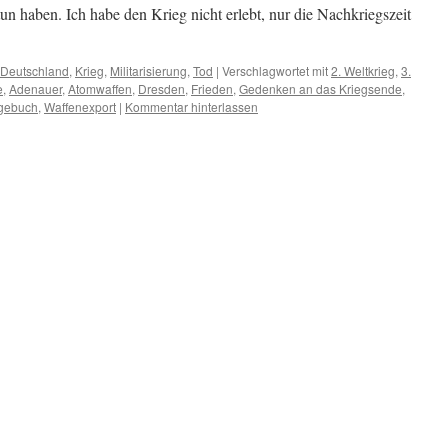
tun haben. Ich habe den Krieg nicht erlebt, nur die Nachkriegszeit
Deutschland
,
Krieg
,
Militarisierung
,
Tod
|
Verschlagwortet mit
2. Weltkrieg
,
3.
e
,
Adenauer
,
Atomwaffen
,
Dresden
,
Frieden
,
Gedenken an das Kriegsende
,
gebuch
,
Waffenexport
|
Kommentar hinterlassen