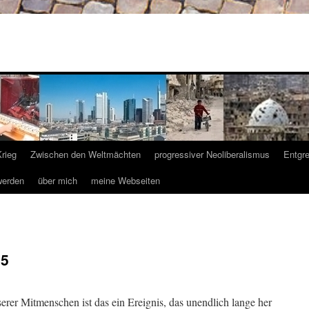
Krieg
Zwischen den Weltmächten
progressiver Neoliberalismus
Entgr
werden
über mich
meine Webseiten
45
nserer Mitmenschen ist das ein Ereignis, das unendlich lange her