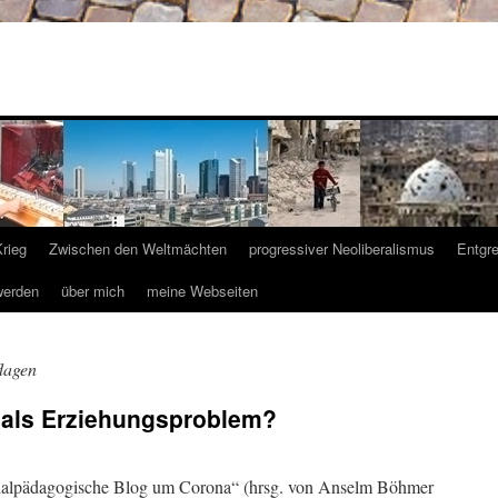
Krieg
Zwischen den Weltmächten
progressiver Neoliberalismus
Entgr
werden
über mich
meine Webseiten
lagen
 als Erziehungsproblem?
ialpädagogische Blog um Corona“ (hrsg. von Anselm Böhmer