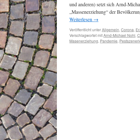
und anderen) setzt sich Arnd-Micha
„Massenerziehung“ der Bevölkerung
Weiterlesen
→
Veröffentlicht unter
Allgemein
,
Corona
,
Er
Verschlagwortet mit
Arnd-Michael Nohl
,
C
Masenerziehung
,
Pandemie
,
Pestszeneri