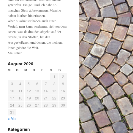
geworfen. Einige. Und ich habe so
manchen Stein abbekommen. Manche
haben Narben hinterlassen.
Aber Glashäuser haben auch einen
Vorteil: man kann verdammt viel von dem
sehen, was da draußen abgeht: auf der
Straße, in den Städten, bei den
Ausgestoßenen und denen, die meinen,
ihnen gehöre die Welt.
Mal sehen.
August 2026
M
D
M
D
F
S
S
1
2
3
4
5
6
7
8
9
10
11
12
13
14
15
16
17
18
19
20
21
22
23
24
25
26
27
28
29
30
31
« Mai
Kategorien