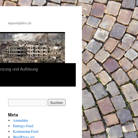
tageundjahre.de
enzung und Auflösung
Meta
Anmelden
Eintrags-Feed
Kommentar-Feed
WordPress.org