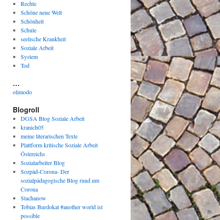
Rechte
Schöne neue Welt
Schönheit
Schule
seelische Krankheit
Soziale Arbeit
System
Tod
…
olimodo
Blogroll
DGSA Blog Soziale Arbeit
kranich05
meine literarischen Texte
Plattform kritische Soziale Arbeit
Östereichs
Sozialarbeiter Blog
Sozpäd-Corona- Der
sozialpädagogische Blog rund um
Corona
Stachanow
Tobias Burdokat #another world ist
possible