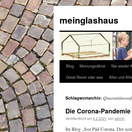
Zum
Inhalt
meinglashaus
springen
Blog
Meinungsdiktat
Nie wieder 
Great-Reset oder was
Alter und Alt
Quarantäneauf
Schlagwortarchiv:
Die Corona-Pandemie
Veröffentlicht am
4.2.2021
von
admin
Im Blog „Soz Päd Corona. Der soz