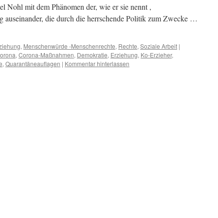
el Nohl mit dem Phänomen der, wie er sie nennt ,
 auseinander, die durch die herrschende Politik zum Zwecke …
ziehung
,
Menschenwürde -Menschenrechte
,
Rechte
,
Soziale Arbeit
|
orona
,
Corona-Maßnahmen
,
Demokratie
,
Erziehung
,
Ko-Erzieher
,
e
,
Quarantäneauflagen
|
Kommentar hinterlassen