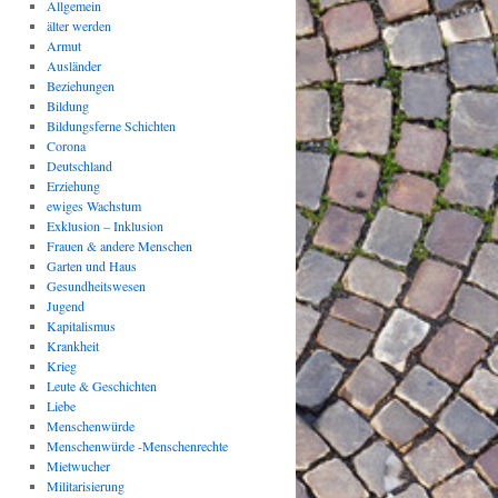
Allgemein
älter werden
Armut
Ausländer
Beziehungen
Bildung
Bildungsferne Schichten
Corona
Deutschland
Erziehung
ewiges Wachstum
Exklusion – Inklusion
Frauen & andere Menschen
Garten und Haus
Gesundheitswesen
Jugend
Kapitalismus
Krankheit
Krieg
Leute & Geschichten
Liebe
Menschenwürde
Menschenwürde -Menschenrechte
Mietwucher
Militarisierung