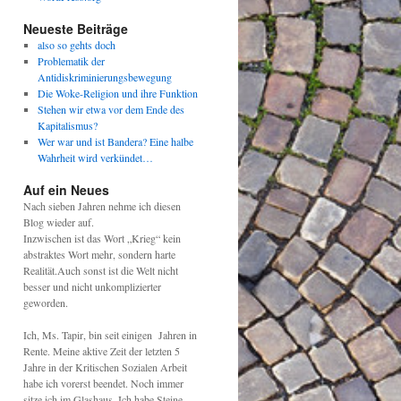
Neueste Beiträge
also so gehts doch
Problematik der
Antidiskriminierungsbewegung
Die Woke-Religion und ihre Funktion
Stehen wir etwa vor dem Ende des
Kapitalismus?
Wer war und ist Bandera? Eine halbe
Wahrheit wird verkündet…
Auf ein Neues
Nach sieben Jahren nehme ich diesen
Blog wieder auf.
Inzwischen ist das Wort „Krieg“ kein
abstraktes Wort mehr, sondern harte
Realität.Auch sonst ist die Welt nicht
besser und nicht unkomplizierter
geworden.
Ich, Ms. Tapir, bin seit einigen Jahren in
Rente. Meine aktive Zeit der letzten 5
Jahre in der Kritischen Sozialen Arbeit
habe ich vorerst beendet. Noch immer
sitze ich im Glashaus. Ich habe Steine