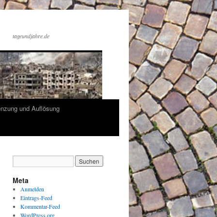
tageundjahre.de
enzung und Auflösung
Meta
Anmelden
Eintrags-Feed
Kommentar-Feed
WordPress.org