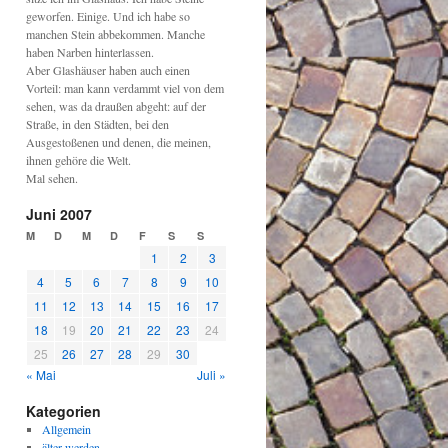
geworfen. Einige. Und ich habe so
manchen Stein abbekommen. Manche
haben Narben hinterlassen.
Aber Glashäuser haben auch einen
Vorteil: man kann verdammt viel von dem
sehen, was da draußen abgeht: auf der
Straße, in den Städten, bei den
Ausgestoßenen und denen, die meinen,
ihnen gehöre die Welt.
Mal sehen.
Juni 2007
M
D
M
D
F
S
S
1
2
3
4
5
6
7
8
9
10
11
12
13
14
15
16
17
18
19
20
21
22
23
24
25
26
27
28
29
30
« Mai
Juli »
Kategorien
Allgemein
älter werden