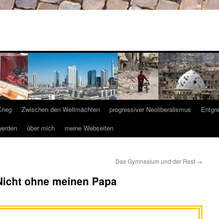
Krieg
Zwischen den Weltmächten
progressiver Neoliberalismus
Entgr
werden
über mich
meine Webseiten
Das Gymnasium und der Rest
→
Nicht ohne meinen Papa