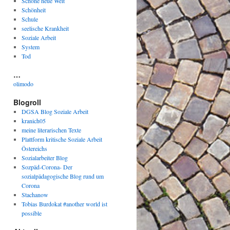
Schöne neue Welt
Schönheit
Schule
seelische Krankheit
Soziale Arbeit
System
Tod
…
olimodo
Blogroll
DGSA Blog Soziale Arbeit
kranich05
meine literarischen Texte
Plattform kritische Soziale Arbeit
Östereichs
Sozialarbeiter Blog
Sozpäd-Corona- Der
sozialpädagogische Blog rund um
Corona
Stachanow
Tobias Burdokat #another world ist
possible