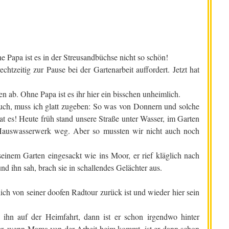
e Papa ist es in der Streusandbüchse nicht so schön!
htzeitig zur Pause bei der Gartenarbeit auffordert. Jetzt hat
en ab. Ohne Papa ist es ihr hier ein bisschen unheimlich.
uch, muss ich glatt zugeben: So was von Donnern und solche
at es! Heute früh stand unsere Straße unter Wasser, im Garten
auswasserwerk weg. Aber so mussten wir nicht auch noch
seinem Garten eingesackt wie ins Moor, er rief kläglich nach
nd ihn sah, brach sie in schallendes Gelächter aus.
ich von seiner doofen Radtour zurück ist und wieder hier sein
ihn auf der Heimfahrt, dann ist er schon irgendwo hinter
er, wenn Mama von der Arbeit heim kommt, ist er dann schon