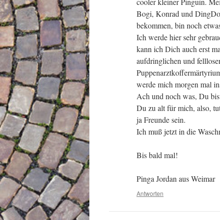
cooler kleiner Pinguin. Me
Bogi, Konrad und DingDon
bekommen, bin noch etwa
Ich werde hier sehr gebr
kann ich Dich auch erst ma
aufdringlichen und felllos
Puppenarztkoffermärtyrium
werde mich morgen mal ins 
Ach und noch was, Du bist 
Du zu alt für mich, also, t
ja Freunde sein.
Ich muß jetzt in die Waschm
Bis bald mal!
Pinga Jordan aus Weimar
Antworten