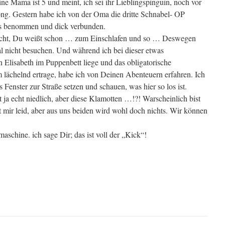
ine Mama ist 5 und meint, ich sei ihr Lieblingspinguin, noch vor
g. Gestern habe ich von der Oma die dritte Schnabel- OP
s benommen und dick verbunden.
aucht, Du weißt schon … zum Einschlafen und so … Deswegen
l nicht besuchen. Und während ich bei dieser etwas
en Elisabeth im Puppenbett liege und das obligatorische
 lächelnd ertrage, habe ich von Deinen Abenteuern erfahren. Ich
Fenster zur Straße setzen und schauen, was hier so los ist.
ja echt niedlich, aber diese Klamotten …!?! Warscheinlich bist
ut mir leid, aber aus uns beiden wird wohl doch nichts. Wir können
aschine. ich sage Dir; das ist voll der „Kick“!