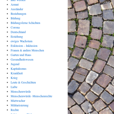
Armut
Ausländer
Beziehungen
Bildung
Bildungsferne Schichten
Corona
Deutschland
Erziehung
ewiges Wachstum
Exklusion – Inklusion
Frauen & andere Menschen
Garten und Haus
Gesundheitswesen
Jugend
Kapitalismus
Krankheit
Krieg
Leute & Geschichten
Liebe
Menschenwürde
Menschenwürde -Menschenrechte
Mietwucher
Militarisierung
Rechte