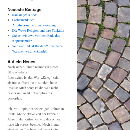
Neueste Beiträge
also so gehts doch
Problematik der
Antidiskriminierungsbewegung
Die Woke-Religion und ihre Funktion
Stehen wir etwa vor dem Ende des
Kapitalismus?
Wer war und ist Bandera? Eine halbe
Wahrheit wird verkündet…
Auf ein Neues
Nach sieben Jahren nehme ich diesen
Blog wieder auf.
Inzwischen ist das Wort „Krieg“ kein
abstraktes Wort mehr, sondern harte
Realität.Auch sonst ist die Welt nicht
besser und nicht unkomplizierter
geworden.
Ich, Ms. Tapir, bin seit einigen Jahren in
Rente. Meine aktive Zeit der letzten 5
Jahre in der Kritischen Sozialen Arbeit
habe ich vorerst beendet. Noch immer
sitze ich im Glashaus. Ich habe Steine