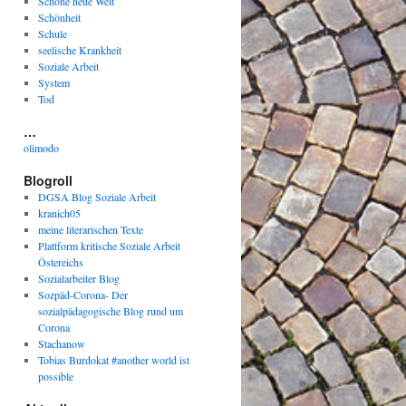
Schöne neue Welt
Schönheit
Schule
seelische Krankheit
Soziale Arbeit
System
Tod
…
olimodo
Blogroll
DGSA Blog Soziale Arbeit
kranich05
meine literarischen Texte
Plattform kritische Soziale Arbeit
Östereichs
Sozialarbeiter Blog
Sozpäd-Corona- Der
sozialpädagogische Blog rund um
Corona
Stachanow
Tobias Burdokat #another world ist
possible