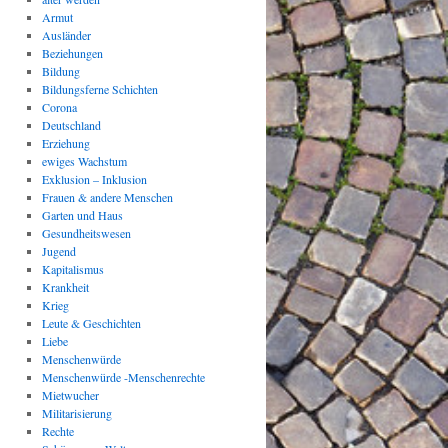
Armut
Ausländer
Beziehungen
Bildung
Bildungsferne Schichten
Corona
Deutschland
Erziehung
ewiges Wachstum
Exklusion – Inklusion
Frauen & andere Menschen
Garten und Haus
Gesundheitswesen
Jugend
Kapitalismus
Krankheit
Krieg
Leute & Geschichten
Liebe
Menschenwürde
Menschenwürde -Menschenrechte
Mietwucher
Militarisierung
Rechte