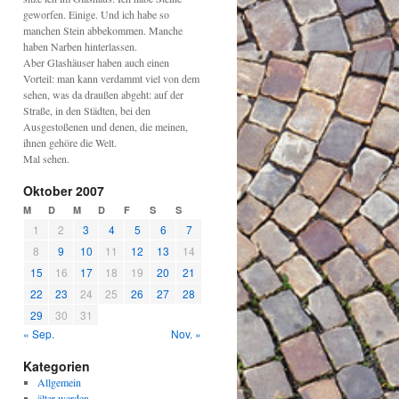
geworfen. Einige. Und ich habe so
manchen Stein abbekommen. Manche
haben Narben hinterlassen.
Aber Glashäuser haben auch einen
Vorteil: man kann verdammt viel von dem
sehen, was da draußen abgeht: auf der
Straße, in den Städten, bei den
Ausgestoßenen und denen, die meinen,
ihnen gehöre die Welt.
Mal sehen.
Oktober 2007
M
D
M
D
F
S
S
1
2
3
4
5
6
7
8
9
10
11
12
13
14
15
16
17
18
19
20
21
22
23
24
25
26
27
28
29
30
31
« Sep.
Nov. »
Kategorien
Allgemein
älter werden