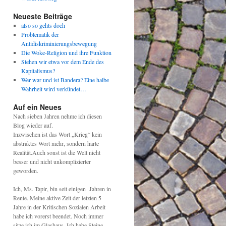
Neueste Beiträge
also so gehts doch
Problematik der
Antidiskriminierungsbewegung
Die Woke-Religion und ihre Funktion
Stehen wir etwa vor dem Ende des
Kapitalismus?
Wer war und ist Bandera? Eine halbe
Wahrheit wird verkündet…
Auf ein Neues
Nach sieben Jahren nehme ich diesen
Blog wieder auf.
Inzwischen ist das Wort „Krieg“ kein
abstraktes Wort mehr, sondern harte
Realität.Auch sonst ist die Welt nicht
besser und nicht unkomplizierter
geworden.
Ich, Ms. Tapir, bin seit einigen Jahren in
Rente. Meine aktive Zeit der letzten 5
Jahre in der Kritischen Sozialen Arbeit
habe ich vorerst beendet. Noch immer
sitze ich im Glashaus. Ich habe Steine