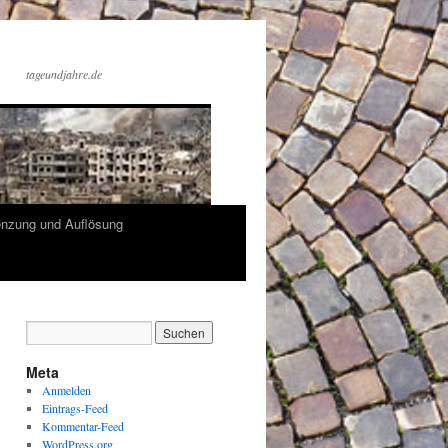
tageundjahre.de
enzung und Auflösung
Meta
Anmelden
Eintrags-Feed
Kommentar-Feed
WordPress.org