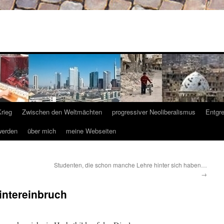
Krieg
Zwischen den Weltmächten
progressiver Neoliberalismus
Entgr
werden
über mich
meine Webseiten
Studenten, die schon manche Lehre hinter sich haben…
→
ntereinbruch