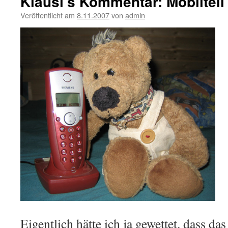
Klausi’s Kommentar: Mobilteil 
Veröffentlicht am
8.11.2007
von
admin
Eigentlich hätte ich ja gewettet, dass d