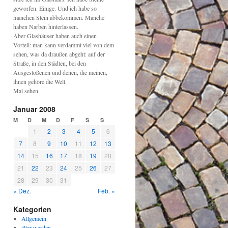
geworfen. Einige. Und ich habe so
manchen Stein abbekommen. Manche
haben Narben hinterlassen.
Aber Glashäuser haben auch einen
Vorteil: man kann verdammt viel von dem
sehen, was da draußen abgeht: auf der
Straße, in den Städten, bei den
Ausgestoßenen und denen, die meinen,
ihnen gehöre die Welt.
Mal sehen.
Januar 2008
M
D
M
D
F
S
S
1
2
3
4
5
6
7
8
9
10
11
12
13
14
15
16
17
18
19
20
21
22
23
24
25
26
27
28
29
30
31
« Dez.
Feb. »
Kategorien
Allgemein
älter werden