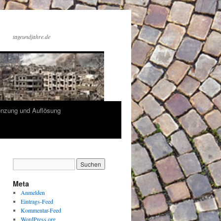
tageundjahre.de
enzung und Auflösung
Meta
Anmelden
Eintrags-Feed
Kommentar-Feed
WordPress.org