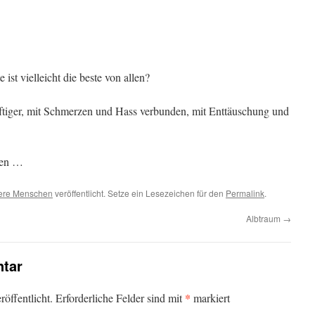
ist vielleicht die beste von allen?
heftiger, mit Schmerzen und Hass verbunden, mit Enttäuschung und
len …
ere Menschen
veröffentlicht. Setze ein Lesezeichen für den
Permalink
.
Albtraum
→
tar
*
öffentlicht.
Erforderliche Felder sind mit
markiert