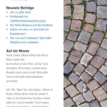
Neueste Beiträge
also so gehts doch
Problematik der
Antidiskriminierungsbewegung
Die Woke-Religion und ihre Funktion
Stehen wir etwa vor dem Ende des
Kapitalismus?
Wer war und ist Bandera? Eine halbe
Wahrheit wird verkündet…
Auf ein Neues
Nach sieben Jahren nehme ich diesen
Blog wieder auf.
Inzwischen ist das Wort „Krieg“ kein
abstraktes Wort mehr, sondern harte
Realität.Auch sonst ist die Welt nicht
besser und nicht unkomplizierter
geworden.
Ich, Ms. Tapir, bin seit einigen Jahren in
Rente. Meine aktive Zeit der letzten 5
Jahre in der Kritischen Sozialen Arbeit
habe ich vorerst beendet. Noch immer
sitze ich im Glashaus. Ich habe Steine