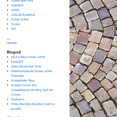
Schöne neue Welt
Schönheit
Schule
seelische Krankheit
Soziale Arbeit
System
Tod
…
olimodo
Blogroll
DGSA Blog Soziale Arbeit
kranich05
meine literarischen Texte
Plattform kritische Soziale Arbeit
Östereichs
Sozialarbeiter Blog
Sozpäd-Corona- Der
sozialpädagogische Blog rund um
Corona
Stachanow
Tobias Burdokat #another world ist
possible