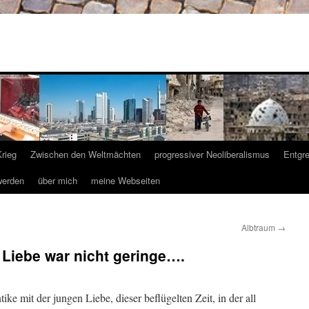
Krieg
Zwischen den Weltmächten
progressiver Neoliberalismus
Entgr
werden
über mich
meine Webseiten
Albtraum
→
Liebe war nicht geringe….
ntike mit der jungen Liebe, dieser beflügelten Zeit, in der all