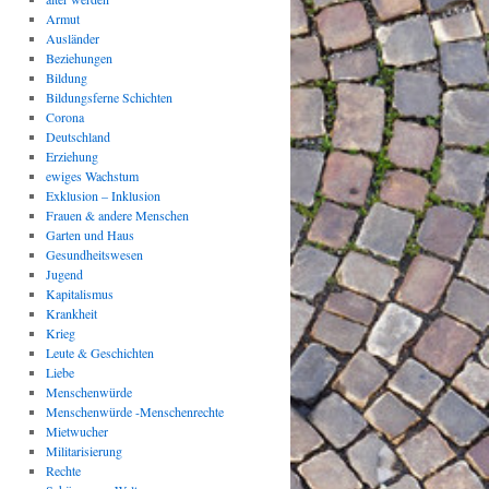
Armut
Ausländer
Beziehungen
Bildung
Bildungsferne Schichten
Corona
Deutschland
Erziehung
ewiges Wachstum
Exklusion – Inklusion
Frauen & andere Menschen
Garten und Haus
Gesundheitswesen
Jugend
Kapitalismus
Krankheit
Krieg
Leute & Geschichten
Liebe
Menschenwürde
Menschenwürde -Menschenrechte
Mietwucher
Militarisierung
Rechte