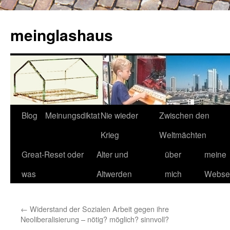
Zum
Inhalt
meinglashaus
springen
Blog
Meinungsdiktat
Nie wieder
Zwischen den
Krieg
Weltmächten
Great-Reset oder
Alter und
über
meine
was
Altwerden
mich
Websei
←
Widerstand der Sozialen Arbeit gegen ihre
Neoliberalisierung – nötig? möglich? sinnvoll?