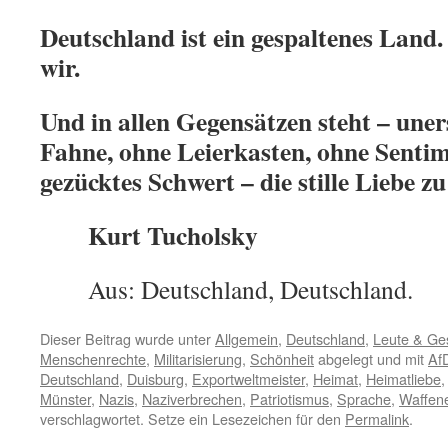
Deutschland ist ein gespaltenes Land.
wir.
Und in allen Gegensätzen steht – uner
Fahne, ohne Leierkasten, ohne Sentim
gezücktes Schwert – die stille Liebe z
Kurt Tucholsky
Aus: Deutschland, Deutschland.
Dieser Beitrag wurde unter
Allgemein
,
Deutschland
,
Leute & Ge
Menschenrechte
,
Militarisierung
,
Schönheit
abgelegt und mit
Af
Deutschland
,
Duisburg
,
Exportweltmeister
,
Heimat
,
Heimatliebe
Münster
,
Nazis
,
Naziverbrechen
,
Patriotismus
,
Sprache
,
Waffen
verschlagwortet. Setze ein Lesezeichen für den
Permalink
.