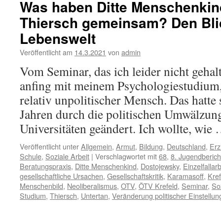
Was haben Ditte Menschenkin
Thiersch gemeinsam? Den Blic
Lebenswelt
Veröffentlicht am
14.3.2021
von
admin
Vom Seminar, das ich leider nicht gehal
anfing mit meinem Psychologiestudium,
relativ unpolitischer Mensch. Das hatte 
Jahren durch die politischen Umwälzun
Universitäten geändert. Ich wollte, wie
Veröffentlicht unter
Allgemein
,
Armut
,
Bildung
,
Deutschland
,
Erz
Schule
,
Soziale Arbeit
|
Verschlagwortet mit
68
,
8. Jugendberich
Beratungspraxis
,
Ditte Menschenkind
,
Dostojewsky
,
Einzelfallarb
gesellschaftliche Ursachen
,
Gesellschaftskritik
,
Karamasoff
,
Kref
Menschenbild
,
Neoliberalismus
,
OTV
,
ÖTV Krefeld
,
Seminar
,
So
Studium
,
Thiersch
,
Untertan
,
Veränderung politischer Einstellu