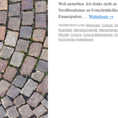
Welt anstrebten. Ich denke nicht a
Neoliberalismus an Fortschrittlichk
Emanzipation, …
Weiterlesen
→
Veröffentlicht unter
Allgemein
,
Corona
,
De
Krankheit
,
Menschenwürde
,
Menschenwü
REchte
,
Corona
,
Corona-Maßnahmen
,
Ko
Kommentar hinterlassen