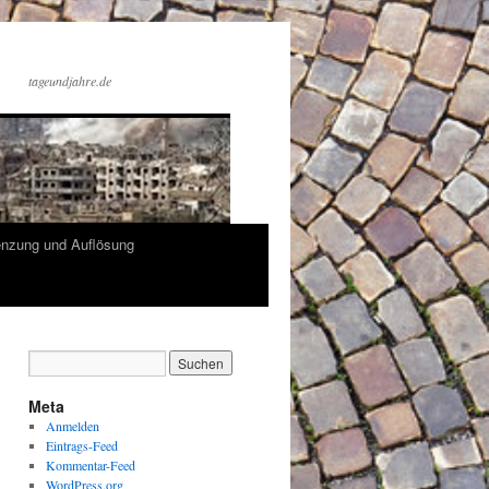
tageundjahre.de
enzung und Auflösung
Meta
Anmelden
Eintrags-Feed
Kommentar-Feed
WordPress.org