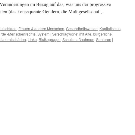
n Veränderungen im Bezug auf das, was uns der progressive
eiten (das konsequente Gendern, die Multigesellschaft,
utschland
,
Frauen & andere Menschen
,
Gesundheitswesen
,
Kapitalismus
,
rde -Menschenrechte
,
System
|
Verschlagwortet mit
Alte
,
bürgerliche
llateralschäden
,
Linke
,
Risikogruppe
,
Schutzmaßnahmen
,
Senioren
|