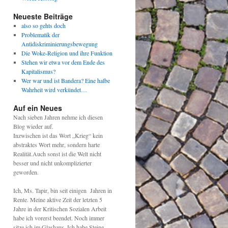
Neueste Beiträge
also so gehts doch
Problematik der
Antidiskriminierungsbewegung
Die Woke-Religion und ihre Funktion
Stehen wir etwa vor dem Ende des
Kapitalismus?
Wer war und ist Bandera? Eine halbe
Wahrheit wird verkündet…
Auf ein Neues
Nach sieben Jahren nehme ich diesen
Blog wieder auf.
Inzwischen ist das Wort „Krieg“ kein
abstraktes Wort mehr, sondern harte
Realität.Auch sonst ist die Welt nicht
besser und nicht unkomplizierter
geworden.
Ich, Ms. Tapir, bin seit einigen Jahren in
Rente. Meine aktive Zeit der letzten 5
Jahre in der Kritischen Sozialen Arbeit
habe ich vorerst beendet. Noch immer
sitze ich im Glashaus. Ich habe Steine