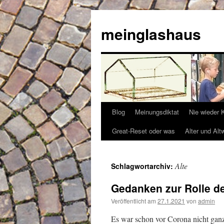
Zum
Inhalt
meinglashaus
springen
Blog
Meinungsdiktat
Nie wieder 
Great-Reset oder was
Alter und Alt
Alte
Schlagwortarchiv:
Gedanken zur Rolle de
Veröffentlicht am
27.1.2021
von
admin
Es war schon vor Corona nicht ganz