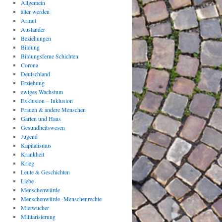
Allgemein
älter werden
Armut
Ausländer
Beziehungen
Bildung
Bildungsferne Schichten
Corona
Deutschland
Erziehung
ewiges Wachstum
Exklusion – Inklusion
Frauen & andere Menschen
Garten und Haus
Gesundheitswesen
Jugend
Kapitalismus
Krankheit
Krieg
Leute & Geschichten
Liebe
Menschenwürde
Menschenwürde -Menschenrechte
Mietwucher
Militarisierung