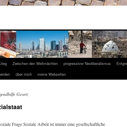
Krieg
Zwischen den Weltmächten
progressiver Neoliberalismus
Entgr
werden
über mich
meine Webseiten
gendhilfe Gesetz
ialstaat
ziale Frage Soziale Arbeit ist immer eine gesellschaftliche