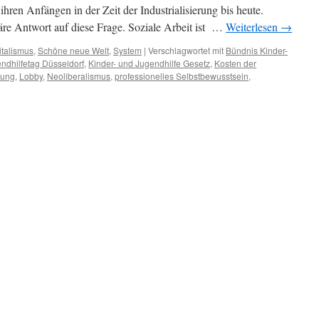
ihren Anfängen in der Zeit der Industrialisierung bis heute.
onäre Antwort auf diese Frage. Soziale Arbeit ist …
Weiterlesen
→
italismus
,
Schöne neue Welt
,
System
|
Verschlagwortet mit
Bündnis Kinder-
ndhilfetag Düsseldorf
,
Kinder- und Jugendhilfe Gesetz
,
Kosten der
gung
,
Lobby
,
Neoliberalismus
,
professionelles Selbstbewusstsein
,