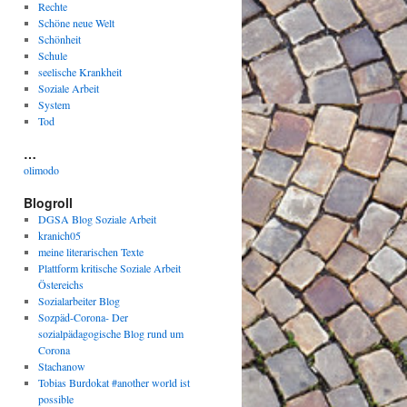
Rechte
Schöne neue Welt
Schönheit
Schule
seelische Krankheit
Soziale Arbeit
System
Tod
…
olimodo
Blogroll
DGSA Blog Soziale Arbeit
kranich05
meine literarischen Texte
Plattform kritische Soziale Arbeit
Östereichs
Sozialarbeiter Blog
Sozpäd-Corona- Der
sozialpädagogische Blog rund um
Corona
Stachanow
Tobias Burdokat #another world ist
possible