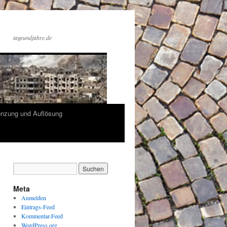
tageundjahre.de
enzung und Auflösung
Meta
Anmelden
Eintrags-Feed
Kommentar-Feed
WordPress.org