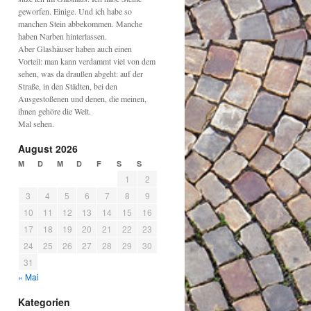
geworfen. Einige. Und ich habe so
manchen Stein abbekommen. Manche
haben Narben hinterlassen.
Aber Glashäuser haben auch einen
Vorteil: man kann verdammt viel von dem
sehen, was da draußen abgeht: auf der
Straße, in den Städten, bei den
Ausgestoßenen und denen, die meinen,
ihnen gehöre die Welt.
Mal sehen.
August 2026
M
D
M
D
F
S
S
1
2
3
4
5
6
7
8
9
10
11
12
13
14
15
16
17
18
19
20
21
22
23
24
25
26
27
28
29
30
31
« Mai
Kategorien