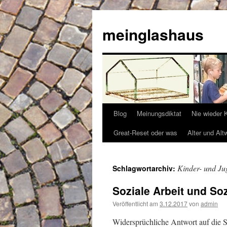
Zum
Inhalt
meinglashaus
springen
Blog
Meinungsdiktat
Nie wieder 
Great-Reset oder was
Alter und Alt
Kinder- und Ju
Schlagwortarchiv:
Soziale Arbeit und Soz
Veröffentlicht am
3.12.2017
von
admin
Widersprüchliche Antwort auf die So