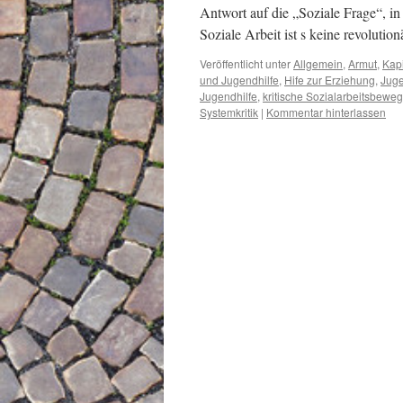
Antwort auf die „Soziale Frage“, in 
Soziale Arbeit ist s keine revoluti
Veröffentlicht unter
Allgemein
,
Armut
,
Kap
und Jugendhilfe
,
Hife zur Erziehung
,
Juge
Jugendhilfe
,
kritische Sozialarbeitsbewe
Systemkritik
|
Kommentar hinterlassen