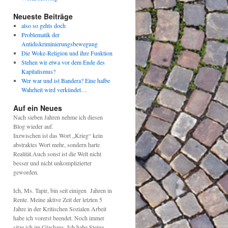
Neueste Beiträge
also so gehts doch
Problematik der
Antidiskriminierungsbewegung
Die Woke-Religion und ihre Funktion
Stehen wir etwa vor dem Ende des
Kapitalismus?
Wer war und ist Bandera? Eine halbe
Wahrheit wird verkündet…
Auf ein Neues
Nach sieben Jahren nehme ich diesen
Blog wieder auf.
Inzwischen ist das Wort „Krieg“ kein
abstraktes Wort mehr, sondern harte
Realität.Auch sonst ist die Welt nicht
besser und nicht unkomplizierter
geworden.
Ich, Ms. Tapir, bin seit einigen Jahren in
Rente. Meine aktive Zeit der letzten 5
Jahre in der Kritischen Sozialen Arbeit
habe ich vorerst beendet. Noch immer
sitze ich im Glashaus. Ich habe Steine