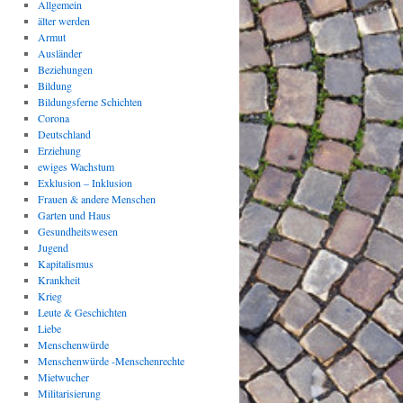
Allgemein
älter werden
Armut
Ausländer
Beziehungen
Bildung
Bildungsferne Schichten
Corona
Deutschland
Erziehung
ewiges Wachstum
Exklusion – Inklusion
Frauen & andere Menschen
Garten und Haus
Gesundheitswesen
Jugend
Kapitalismus
Krankheit
Krieg
Leute & Geschichten
Liebe
Menschenwürde
Menschenwürde -Menschenrechte
Mietwucher
Militarisierung