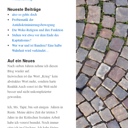
Neueste Beiträge
also so gehts doch
Problematik der
Antidiskriminierungsbewegung
Die Woke-Religion und ihre Funktion
Stehen wir etwa vor dem Ende des
Kapitalismus?
Wer war und ist Bandera? Eine halbe
Wahrheit wird verkündet…
Auf ein Neues
Nach sieben Jahren nehme ich diesen
Blog wieder auf.
Inzwischen ist das Wort „Krieg“ kein
abstraktes Wort mehr, sondern harte
Realität.Auch sonst ist die Welt nicht
besser und nicht unkomplizierter
geworden.
Ich, Ms. Tapir, bin seit einigen Jahren in
Rente. Meine aktive Zeit der letzten 5
Jahre in der Kritischen Sozialen Arbeit
habe ich vorerst beendet. Noch immer
sitze ich im Glashaus. Ich habe Steine