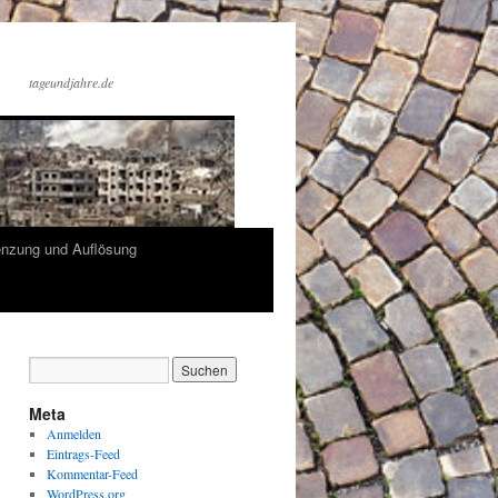
tageundjahre.de
enzung und Auflösung
Meta
Anmelden
Eintrags-Feed
Kommentar-Feed
WordPress.org