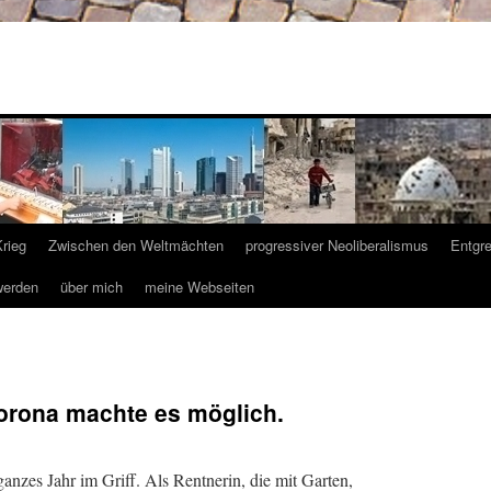
Krieg
Zwischen den Weltmächten
progressiver Neoliberalismus
Entgr
werden
über mich
meine Webseiten
Corona machte es möglich.
ganzes Jahr im Griff. Als Rentnerin, die mit Garten,