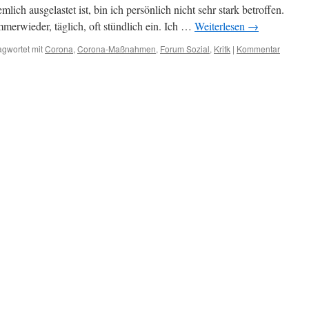
ich ausgelastet ist, bin ich persönlich nicht sehr stark betroffen.
erwieder, täglich, oft stündlich ein. Ich …
Weiterlesen
→
agwortet mit
Corona
,
Corona-Maßnahmen
,
Forum Sozial
,
Kritk
|
Kommentar