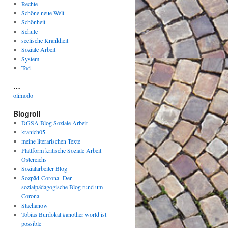
Rechte
Schöne neue Welt
Schönheit
Schule
seelische Krankheit
Soziale Arbeit
System
Tod
…
olimodo
Blogroll
DGSA Blog Soziale Arbeit
kranich05
meine literarischen Texte
Plattform kritische Soziale Arbeit
Östereichs
Sozialarbeiter Blog
Sozpäd-Corona- Der
sozialpädagogische Blog rund um
Corona
Stachanow
Tobias Burdokat #another world ist
possible