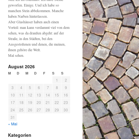
geworfen. Einige. Und ich habe so
manchen Stein abbekommen. Manche
haben Narben hinterlassen.
Aber Glashäuser haben auch einen
Vorteil: man kann verdammt viel von dem
sehen, was da draußen abgeht: auf der
Straße, in den Städten, bei den
Ausgestoßenen und denen, die meinen,
ihnen gehöre die Welt.
Mal sehen.
August 2026
M
D
M
D
F
S
S
1
2
3
4
5
6
7
8
9
10
11
12
13
14
15
16
17
18
19
20
21
22
23
24
25
26
27
28
29
30
31
« Mai
Kategorien