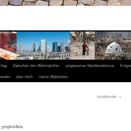
Krieg
Zwischen den Weltmächten
progressiver Neoliberalismus
Entgr
werden
über mich
meine Webseiten
Schaltkinder
→
n gesprochen.