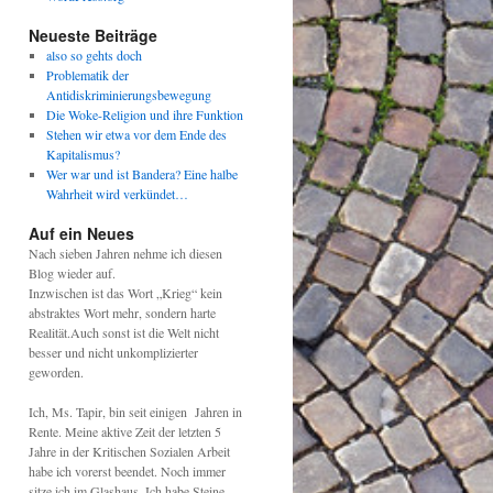
Neueste Beiträge
also so gehts doch
Problematik der
Antidiskriminierungsbewegung
Die Woke-Religion und ihre Funktion
Stehen wir etwa vor dem Ende des
Kapitalismus?
Wer war und ist Bandera? Eine halbe
Wahrheit wird verkündet…
Auf ein Neues
Nach sieben Jahren nehme ich diesen
Blog wieder auf.
Inzwischen ist das Wort „Krieg“ kein
abstraktes Wort mehr, sondern harte
Realität.Auch sonst ist die Welt nicht
besser und nicht unkomplizierter
geworden.
Ich, Ms. Tapir, bin seit einigen Jahren in
Rente. Meine aktive Zeit der letzten 5
Jahre in der Kritischen Sozialen Arbeit
habe ich vorerst beendet. Noch immer
sitze ich im Glashaus. Ich habe Steine