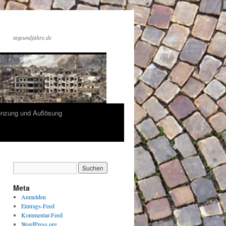
tageundjahre.de
enzung und Auflösung
Meta
Anmelden
Eintrags-Feed
Kommentar-Feed
WordPress.org