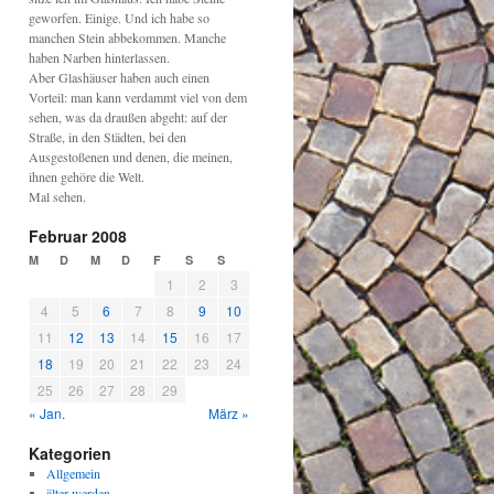
geworfen. Einige. Und ich habe so
manchen Stein abbekommen. Manche
haben Narben hinterlassen.
Aber Glashäuser haben auch einen
Vorteil: man kann verdammt viel von dem
sehen, was da draußen abgeht: auf der
Straße, in den Städten, bei den
Ausgestoßenen und denen, die meinen,
ihnen gehöre die Welt.
Mal sehen.
Februar 2008
M
D
M
D
F
S
S
1
2
3
4
5
6
7
8
9
10
11
12
13
14
15
16
17
18
19
20
21
22
23
24
25
26
27
28
29
« Jan.
März »
Kategorien
Allgemein
älter werden