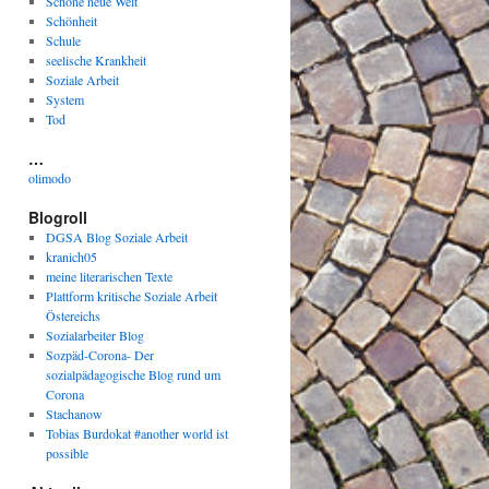
Schöne neue Welt
Schönheit
Schule
seelische Krankheit
Soziale Arbeit
System
Tod
…
olimodo
Blogroll
DGSA Blog Soziale Arbeit
kranich05
meine literarischen Texte
Plattform kritische Soziale Arbeit
Östereichs
Sozialarbeiter Blog
Sozpäd-Corona- Der
sozialpädagogische Blog rund um
Corona
Stachanow
Tobias Burdokat #another world ist
possible