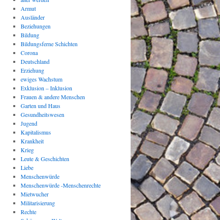
Armut
Ausländer
Beziehungen
Bildung
Bildungsferne Schichten
Corona
Deutschland
Erziehung
ewiges Wachstum
Exklusion – Inklusion
Frauen & andere Menschen
Garten und Haus
Gesundheitswesen
Jugend
Kapitalismus
Krankheit
Krieg
Leute & Geschichten
Liebe
Menschenwürde
Menschenwürde -Menschenrechte
Mietwucher
Militarisierung
Rechte