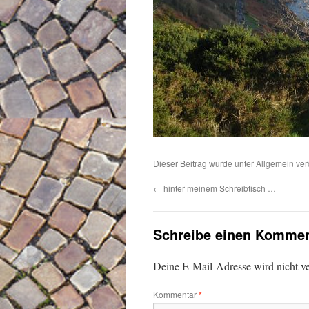
Dieser Beitrag wurde unter
Allgemein
verö
←
hinter meinem Schreibtisch …
Schreibe einen Kommen
Deine E-Mail-Adresse wird nicht ver
Kommentar
*