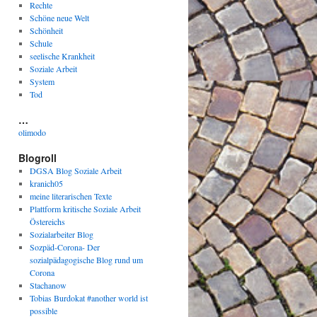
Rechte
Schöne neue Welt
Schönheit
Schule
seelische Krankheit
Soziale Arbeit
System
Tod
…
olimodo
Blogroll
DGSA Blog Soziale Arbeit
kranich05
meine literarischen Texte
Plattform kritische Soziale Arbeit
Östereichs
Sozialarbeiter Blog
Sozpäd-Corona- Der
sozialpädagogische Blog rund um
Corona
Stachanow
Tobias Burdokat #another world ist
possible