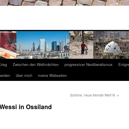
Krieg
Zwischen den Weltmächten
progressiver Neoliberalismus
Entgr
werden
über mich
meine Webseiten
Schöne, neue fremde Welt III
→
Wessi in Ossiland