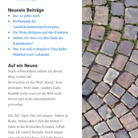
Neueste Beiträge
also so gehts doch
Problematik der
Antidiskriminierungsbewegung
Die Woke-Religion und ihre Funktion
Stehen wir etwa vor dem Ende des
Kapitalismus?
Wer war und ist Bandera? Eine halbe
Wahrheit wird verkündet…
Auf ein Neues
Nach sieben Jahren nehme ich diesen
Blog wieder auf.
Inzwischen ist das Wort „Krieg“ kein
abstraktes Wort mehr, sondern harte
Realität.Auch sonst ist die Welt nicht
besser und nicht unkomplizierter
geworden.
Ich, Ms. Tapir, bin seit einigen Jahren in
Rente. Meine aktive Zeit der letzten 5
Jahre in der Kritischen Sozialen Arbeit
habe ich vorerst beendet. Noch immer
sitze ich im Glashaus. Ich habe Steine