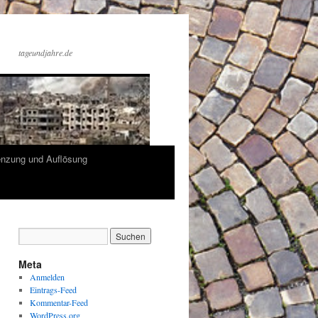
tageundjahre.de
enzung und Auflösung
Meta
Anmelden
Eintrags-Feed
Kommentar-Feed
WordPress.org