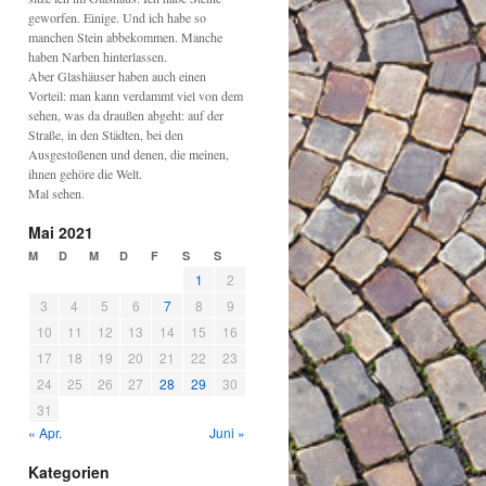
geworfen. Einige. Und ich habe so
manchen Stein abbekommen. Manche
haben Narben hinterlassen.
Aber Glashäuser haben auch einen
Vorteil: man kann verdammt viel von dem
sehen, was da draußen abgeht: auf der
Straße, in den Städten, bei den
Ausgestoßenen und denen, die meinen,
ihnen gehöre die Welt.
Mal sehen.
Mai 2021
M
D
M
D
F
S
S
1
2
3
4
5
6
7
8
9
10
11
12
13
14
15
16
17
18
19
20
21
22
23
24
25
26
27
28
29
30
31
« Apr.
Juni »
Kategorien