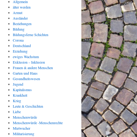
Allgemein
älter werden
Armut
Ausländer
Beziehungen
Bildung
Bildungsferne Schichten
Corona
Deutschland
Erziehung
ewiges Wachstum
Exklusion – Inklusion
Frauen & andere Menschen
Garten und Haus
Gesundheitswesen
Jugend
Kapitalismus
Krankheit
Krieg
Leute & Geschichten
Liebe
Menschenwürde
Menschenwürde -Menschenrechte
Mietwucher
Militarisierung