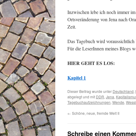
Inzwischen lebe ich noch immer im O
Ortsveränderung von Jena nach Ora
Zeit.
Das Tagebuch wird voraussichtlich b
Für die LeserInnen meines Blogs we
HIER GEHT ES LOS:
Kapitel 1
Dieser Beitrag wurde unter
Deutschland
,
abgelegt und mit
DDR
,
Jena
,
Kapitalismu
Tagebuchaufzeichnungen
,
Wende
,
Wessi
←
Schöne, neue, fremde Welt II
Schreibe einen Kommen