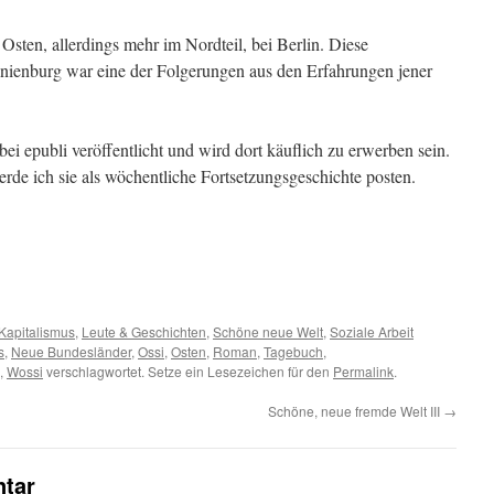
sten, allerdings mehr im Nordteil, bei Berlin. Diese
nienburg war eine der Folgerungen aus den Erfahrungen jener
ei epubli veröffentlicht und wird dort käuflich zu erwerben sein.
rde ich sie als wöchentliche Fortsetzungsgeschichte posten.
Kapitalismus
,
Leute & Geschichten
,
Schöne neue Welt
,
Soziale Arbeit
s
,
Neue Bundesländer
,
Ossi
,
Osten
,
Roman
,
Tagebuch
,
,
Wossi
verschlagwortet. Setze ein Lesezeichen für den
Permalink
.
Schöne, neue fremde Welt III
→
tar