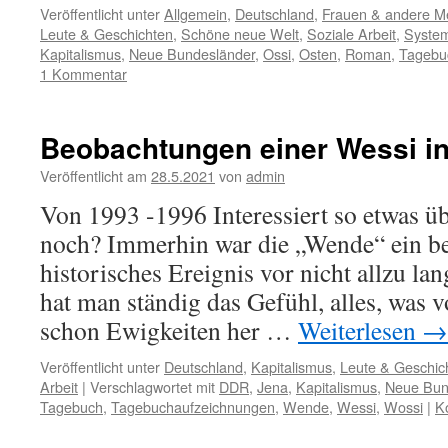
Veröffentlicht unter
Allgemein
,
Deutschland
,
Frauen & andere 
Leute & Geschichten
,
Schöne neue Welt
,
Soziale Arbeit
,
Syste
Kapitalismus
,
Neue Bundesländer
,
Ossi
,
Osten
,
Roman
,
Tagebu
1 Kommentar
Beobachtungen einer Wessi in
Veröffentlicht am
28.5.2021
von
admin
Von 1993 -1996 Interessiert so etwas 
noch? Immerhin war die „Wende“ ein b
historisches Ereignis vor nicht allzu lan
hat man ständig das Gefühl, alles, was v
schon Ewigkeiten her …
Weiterlesen
→
Veröffentlicht unter
Deutschland
,
Kapitalismus
,
Leute & Geschic
Arbeit
|
Verschlagwortet mit
DDR
,
Jena
,
Kapitalismus
,
Neue Bun
Tagebuch
,
Tagebuchaufzeichnungen
,
Wende
,
Wessi
,
Wossi
|
K