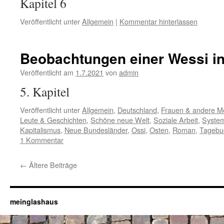
Kapitel 6
Veröffentlicht unter
Allgemein
|
Kommentar hinterlassen
Beobachtungen einer Wessi in
Veröffentlicht am
1.7.2021
von
admin
5. Kapitel
Veröffentlicht unter
Allgemein
,
Deutschland
,
Frauen & andere 
Leute & Geschichten
,
Schöne neue Welt
,
Soziale Arbeit
,
Syste
Kapitalismus
,
Neue Bundesländer
,
Ossi
,
Osten
,
Roman
,
Tagebu
1 Kommentar
←
Ältere Beiträge
meinglashaus