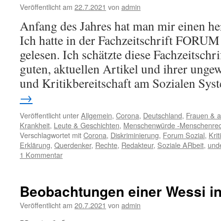
Veröffentlicht am
22.7.2021
von
admin
Anfang des Jahres hat man mir einen he
Ich hatte in der Fachzeitschrift FORU
gelesen. Ich schätzte diese Fachzeitschri
guten, aktuellen Artikel und ihrer unge
und Kritikbereitschaft am Sozialen S
→
Veröffentlicht unter
Allgemein
,
Corona
,
Deutschland
,
Frauen & 
Krankheit
,
Leute & Geschichten
,
Menschenwürde -Menschenrec
Verschlagwortet mit
Corona
,
Diskriminierung
,
Forum Sozial
,
Krit
Erklärung
,
Querdenker
,
Rechte
,
Redakteur
,
Soziale ARbeit
,
und
1 Kommentar
Beobachtungen einer Wessi in
Veröffentlicht am
20.7.2021
von
admin