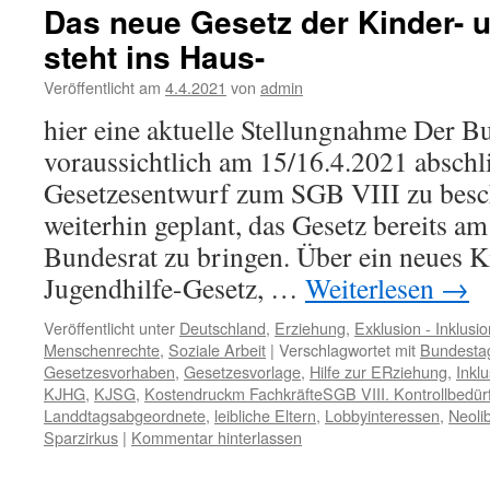
Das neue Gesetz der Kinder- 
steht ins Haus-
Veröffentlicht am
4.4.2021
von
admin
hier eine aktuelle Stellungnahme Der B
voraussichtlich am 15/16.4.2021 abschl
Gesetzesentwurf zum SGB VIII zu besch
weiterhin geplant, das Gesetz bereits a
Bundesrat zu bringen. Über ein neues K
Jugendhilfe-Gesetz, …
Weiterlesen
→
Veröffentlicht unter
Deutschland
,
Erziehung
,
Exklusion - Inklusio
Menschenrechte
,
Soziale Arbeit
|
Verschlagwortet mit
Bundesta
Gesetzesvorhaben
,
Gesetzesvorlage
,
Hilfe zur ERziehung
,
Inkl
KJHG
,
KJSG
,
Kostendruckm FachkräfteSGB VIII. Kontrollbedürf
Landdtagsabgeordnete
,
leibliche Eltern
,
Lobbyinteressen
,
Neoli
Sparzirkus
|
Kommentar hinterlassen