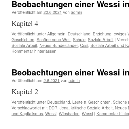
Beobachtungen einer Wessi in
Veröffentlicht am
20.6.2021
von
admin
Kapitel 4
Veröffentlicht unter
Allgemein
,
Deutschland
,
Erziehung
,
ewiges
Geschichten
,
Schöne neue Welt
,
Schule
,
Soziale Arbeit
|
Versch
Soziale Arbeit
,
Neues Bundesländer
,
Ossi
,
Soziale Arbeit und K
Kommentar hinterlassen
Beobachtungen einer Wessi in
Veröffentlicht am
2.6.2021
von
admin
Kapitel 2
Veröffentlicht unter
Deutschland
,
Leute & Geschichten
,
Schöne 
Verschlagwortet mit
DDR
,
Jena
,
kritische Soziale Arbeit
,
Neues 
und Kapitalismus
,
Wessi
,
Wiesbaden
,
Wossi
|
Kommentar hinte