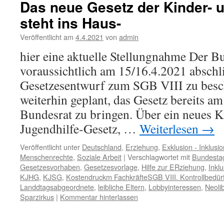
Das neue Gesetz der Kinder- 
steht ins Haus-
Veröffentlicht am
4.4.2021
von
admin
hier eine aktuelle Stellungnahme Der B
voraussichtlich am 15/16.4.2021 abschl
Gesetzesentwurf zum SGB VIII zu besch
weiterhin geplant, das Gesetz bereits a
Bundesrat zu bringen. Über ein neues K
Jugendhilfe-Gesetz, …
Weiterlesen
→
Veröffentlicht unter
Deutschland
,
Erziehung
,
Exklusion - Inklusio
Menschenrechte
,
Soziale Arbeit
|
Verschlagwortet mit
Bundesta
Gesetzesvorhaben
,
Gesetzesvorlage
,
Hilfe zur ERziehung
,
Inkl
KJHG
,
KJSG
,
Kostendruckm FachkräfteSGB VIII. Kontrollbedürf
Landdtagsabgeordnete
,
leibliche Eltern
,
Lobbyinteressen
,
Neoli
Sparzirkus
|
Kommentar hinterlassen