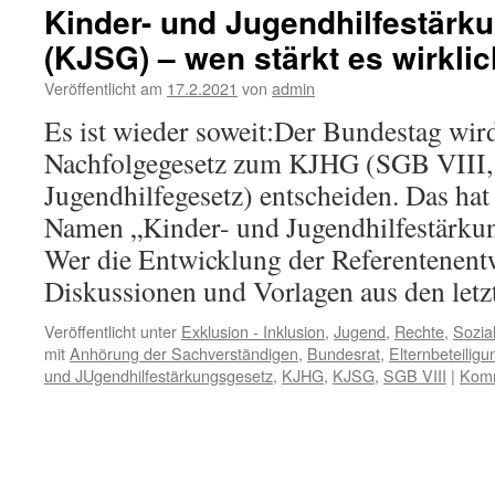
Kinder- und Jugendhilfestärk
(KJSG) – wen stärkt es wirkli
Veröffentlicht am
17.2.2021
von
admin
Es ist wieder soweit:Der Bundestag wir
Nachfolgegesetz zum KJHG (SGB VIII,
Jugendhilfegesetz) entscheiden. Das ha
Namen „Kinder- und Jugendhilfestärku
Wer die Entwicklung der Referentenent
Diskussionen und Vorlagen aus den let
Veröffentlicht unter
Exklusion - Inklusion
,
Jugend
,
Rechte
,
Sozia
mit
Anhörung der Sachverständigen
,
Bundesrat
,
Elternbeteiligu
und JUgendhilfestärkungsgesetz
,
KJHG
,
KJSG
,
SGB VIII
|
Komm