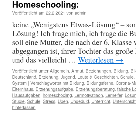
Homeschooling:
Veröffentlicht am
22.2.2021
von
admin
keine „Wenigstens Etwas-Lösung“ – son
Lösung! Ich frage mich, ich frage die 
soll eine Mutter, die nach der 6. Klasse
abgegangen ist, ihrer Tochter das große
und das vielleicht …
Weiterlesen
→
Veröffentlicht unter
Allgemein
,
Armut
,
Beziehungen
,
Bildung
,
Bi
Deutschland
,
Erziehung
,
Jugend
,
Leute & Geschichten
,
Schule
,
System
|
Verschlagwortet mit
Bildung
,
Bildungsferne
,
Corona-M
Elternhaus
,
Erziehungsaufgabe
,
Erziehungsberatung
,
falsche 
Hausaufgaben
,
homeschooling
,
Lermotivatiaon
,
Lerneifer
,
Lösu
Studie
,
Schule
,
Stress
,
Üben
,
Ungeduld
,
Unterricht
,
Unterschich
hinterlassen