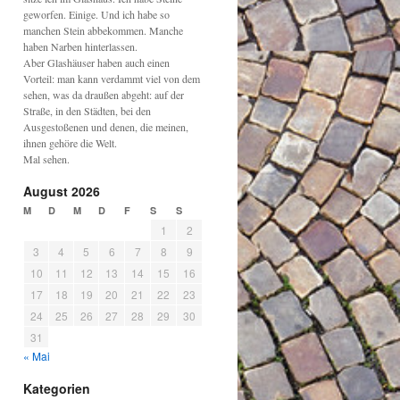
geworfen. Einige. Und ich habe so
manchen Stein abbekommen. Manche
haben Narben hinterlassen.
Aber Glashäuser haben auch einen
Vorteil: man kann verdammt viel von dem
sehen, was da draußen abgeht: auf der
Straße, in den Städten, bei den
Ausgestoßenen und denen, die meinen,
ihnen gehöre die Welt.
Mal sehen.
August 2026
M
D
M
D
F
S
S
1
2
3
4
5
6
7
8
9
10
11
12
13
14
15
16
17
18
19
20
21
22
23
24
25
26
27
28
29
30
31
« Mai
Kategorien