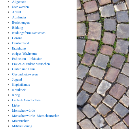
Allgemein
älter werden
Armut
Ausländer
Beziehungen
Bildung
Bildungsferne Schichten
Corona
Deutschland
Erziehung
ewiges Wachstum
Exklusion – Inklusion
Frauen & andere Menschen
Garten und Haus
Gesundheitswesen
Jugend
Kapitalismus
Krankheit
Krieg
Leute & Geschichten
Liebe
Menschenwürde
Menschenwürde -Menschenrechte
Mietwucher
Militarisierung