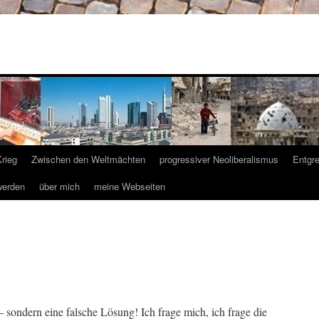
Krieg
Zwischen den Weltmächten
progressiver Neoliberalismus
Entgr
werden
über mich
meine Webseiten
sondern eine falsche Lösung! Ich frage mich, ich frage die