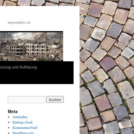
tageundjahre.de
enzung und Auflösung
Meta
Anmelden
Eintrags-Feed
Kommentar-Feed
WordPress.org