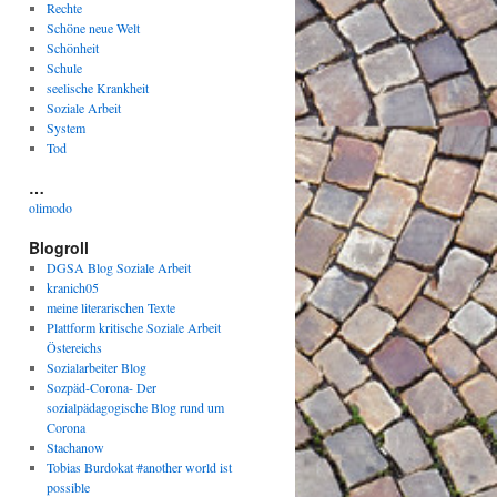
Rechte
Schöne neue Welt
Schönheit
Schule
seelische Krankheit
Soziale Arbeit
System
Tod
…
olimodo
Blogroll
DGSA Blog Soziale Arbeit
kranich05
meine literarischen Texte
Plattform kritische Soziale Arbeit
Östereichs
Sozialarbeiter Blog
Sozpäd-Corona- Der
sozialpädagogische Blog rund um
Corona
Stachanow
Tobias Burdokat #another world ist
possible