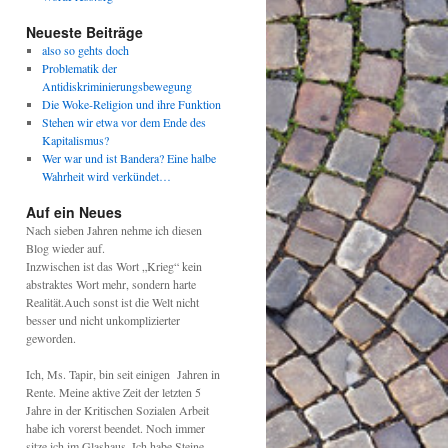
Neueste Beiträge
also so gehts doch
Problematik der
Antidiskriminierungsbewegung
Die Woke-Religion und ihre Funktion
Stehen wir etwa vor dem Ende des
Kapitalismus?
Wer war und ist Bandera? Eine halbe
Wahrheit wird verkündet…
Auf ein Neues
Nach sieben Jahren nehme ich diesen
Blog wieder auf.
Inzwischen ist das Wort „Krieg“ kein
abstraktes Wort mehr, sondern harte
Realität.Auch sonst ist die Welt nicht
besser und nicht unkomplizierter
geworden.
Ich, Ms. Tapir, bin seit einigen Jahren in
Rente. Meine aktive Zeit der letzten 5
Jahre in der Kritischen Sozialen Arbeit
habe ich vorerst beendet. Noch immer
sitze ich im Glashaus. Ich habe Steine