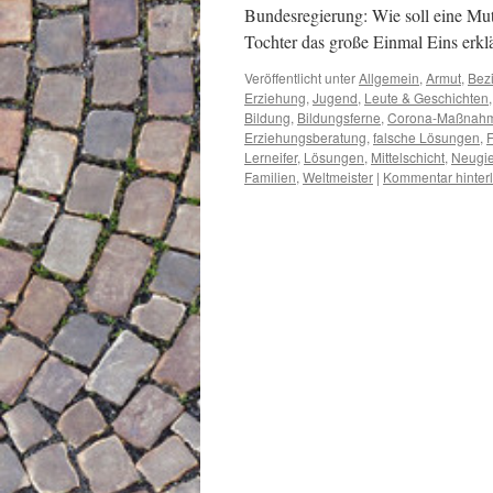
Bundesregierung: Wie soll eine Mutt
Tochter das große Einmal Eins erkl
Veröffentlicht unter
Allgemein
,
Armut
,
Bez
Erziehung
,
Jugend
,
Leute & Geschichten
Bildung
,
Bildungsferne
,
Corona-Maßnah
Erziehungsberatung
,
falsche Lösungen
,
F
Lerneifer
,
Lösungen
,
Mittelschicht
,
Neugie
Familien
,
Weltmeister
|
Kommentar hinter