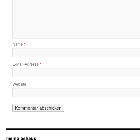
Name
*
E-Mail-Adresse
*
Website
meinglashaus