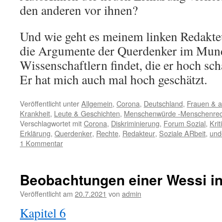
den anderen vor ihnen?
Und wie geht es meinem linken Redakteu
die Argumente der Querdenker im Mun
Wissenschaftlern findet, die er hoch sch
Er hat mich auch mal hoch geschätzt.
Veröffentlicht unter
Allgemein
,
Corona
,
Deutschland
,
Frauen & 
Krankheit
,
Leute & Geschichten
,
Menschenwürde -Menschenrec
Verschlagwortet mit
Corona
,
Diskriminierung
,
Forum Sozial
,
Krit
Erklärung
,
Querdenker
,
Rechte
,
Redakteur
,
Soziale ARbeit
,
und
1 Kommentar
Beobachtungen einer Wessi in
Veröffentlicht am
20.7.2021
von
admin
Kapitel 6